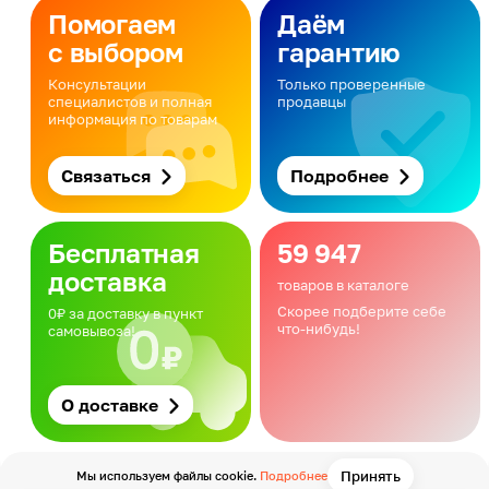
Помогаем
Даём
с выбором
гарантию
Консультации
Только проверенные
специалистов и полная
продавцы
информация по товарам
Связаться
Подробнее
Бесплатная
59 947
доставка
товаров в каталоге
Скорее подберите себе
0₽ за доставку в пункт
что-нибудь!
самовывоза!
О доставке
Принять
Мы используем файлы cookie.
Подробнее