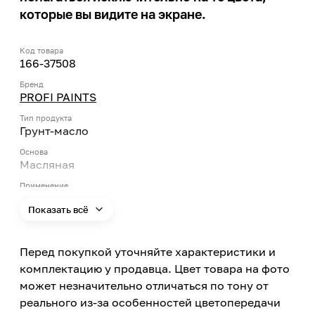
которые вы видите на экране.
Код товара
166-37508
Бренд
PROFI PAINTS
Тип продукта
Грунт-масло
Основа
Масляная
Применение
Внутри помещений
Показать всё
Типы помещений
Сухие помещения, Помещения с умеренной
Перед покупкой уточняйте характеристики и
влажностью, Помещения с повышенной
комплектацию у продавца. Цвет товара на фото
влажностью
может незначительно отличаться по тону от
Цвет заявленный производителем
реального из-за особенностей цветопередачи
Серо-синий