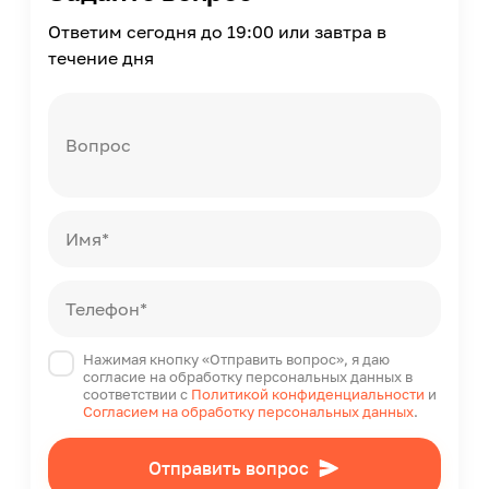
Расход
Ответим сегодня до 19:00 или завтра в
0.04
течение дня
Расход
15
Вопрос
Можно мыть
Да
Объем
2.7
Имя*
Состав
Воск пчелиный, вода, натуральное серебро в
наноформе.
Телефон*
Срок годности
Нажимая кнопку «Отправить вопрос», я даю
3
согласие на обработку персональных данных в
соответствии с
Политикой конфиденциальности
и
Страна производства
Согласием на обработку персональных данных
.
Россия
Отправить вопрос