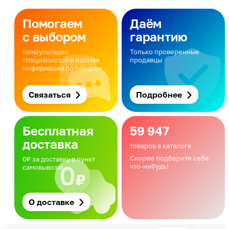
Помогаем
Даём
с выбором
гарантию
Консультации
Только проверенные
специалистов и полная
продавцы
информация по товарам
Связаться
Подробнее
Бесплатная
59 947
доставка
товаров в каталоге
Скорее подберите себе
0₽ за доставку в пункт
что-нибудь!
самовывоза!
О доставке