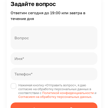
12
Задайте вопрос
Расход
Ответим сегодня до 19:00 или завтра в
0.04
течение дня
Расход
15
Вопрос
Можно мыть
Да
Объем
2.7
Имя*
Состав
Воск пчелиный, вода, натуральное серебро в
наноформе.
Телефон*
Срок годности
Нажимая кнопку «Отправить вопрос», я даю
3
согласие на обработку персональных данных в
соответствии с
Политикой конфиденциальности
и
Страна производства
Согласием на обработку персональных данных
.
Россия