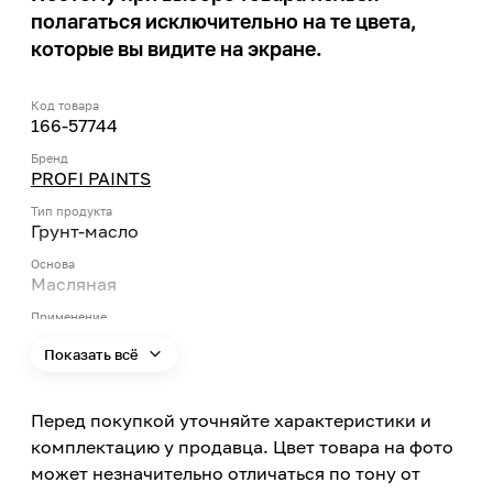
полагаться исключительно на те цвета,
которые вы видите на экране.
Код товара
166-57744
Бренд
PROFI PAINTS
Тип продукта
Грунт-масло
Основа
Масляная
Применение
Внутри помещений
Показать всё
Типы помещений
Сухие помещения, Помещения с умеренной
Перед покупкой уточняйте характеристики и
влажностью, Помещения с повышенной
комплектацию у продавца. Цвет товара на фото
влажностью
может незначительно отличаться по тону от
Цвет заявленный производителем