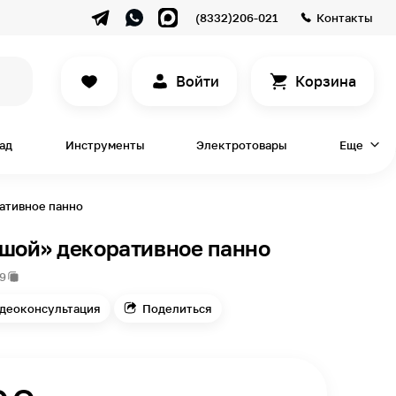
(8332)206-021
Контакты
Войти
Корзина
сад
Инструменты
Электротовары
Еще
ативное панно
ьшой» декоративное панно
9
деоконсультация
Поделиться