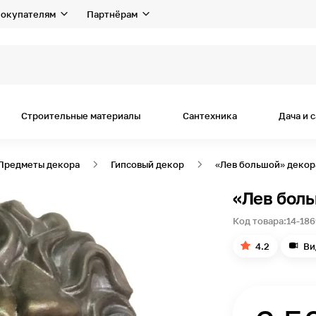
окупателям
Партнёрам
Строительные материалы
Сантехника
Дача и 
Предметы декора
Гипсовый декор
«Лев большой» декор
«Лев бол
Код товара:
14-186
4.2
Ви