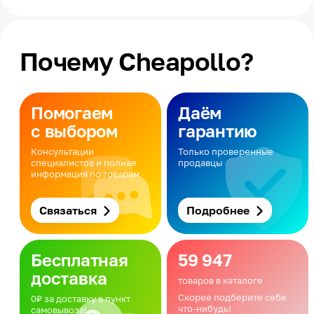
Почему Cheapollo?
Помогаем
Даём
с выбором
гарантию
Консультации
Только проверенные
специалистов и полная
продавцы
информация по товарам
Связаться
Подробнее
Бесплатная
59 947
доставка
товаров в каталоге
Скорее подберите себе
0₽ за доставку в пункт
что-нибудь!
самовывоза!