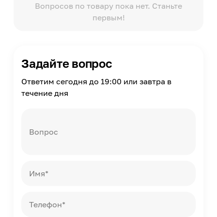
Вопросов по товару пока нет. Станьте
Максимальная температура эксплуатации
первым!
+90
Температура нанесения
от -5 до +30
Твердость по Шору А
Задайте вопрос
45
Ответим сегодня до 19:00 или завтра в
Метод нанесения
течение дня
Пистолет закрытого типа
Необходим пистолет
Да
Вопрос
Срок годности
1
Имя*
Телефон*