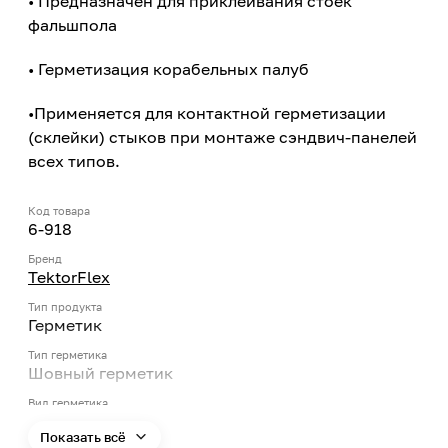
• Предназначен для приклеивания стоек
фальшпола
• Герметизация корабельных палуб
•Применяется для контактной герметизации
(склейки) стыков при монтаже сэндвич-панелей
всех типов.
Код товара
6-918
Бренд
TektorFlex
Тип продукта
Герметик
Тип герметика
Шовный герметик
Вид герметика
Полиуретановый
Показать всё