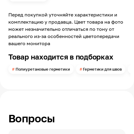
Количество компонентов
1-компонент
Перед покупкой уточняйте характеристики и
Материал обработки
Пеноблоки, Бетон, Металл, Пластмассы,
комплектацию у продавца. Цвет товара на фото
Древесина, Керамика, Шлакоблоки, Полиэстер
может незначительно отличаться по тону от
реального из-за особенностей цветопередачи
Назначение
Для кровли
вашего монитора
Применение
Товар находится в подборках
Внутри помещений, Снаружи помещений
Объем
Полиуретановые герметики
Герметики для швов
0.6
Цвет
Серый
Минимальный срок службы
10
Страна производства
Вопросы
Франция
Минимальная температура эксплуатации
-40