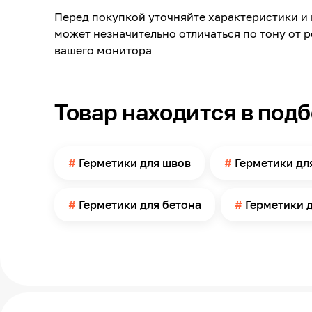
Перед покупкой уточняйте характеристики и 
Применение
может незначительно отличаться по тону от 
Объем
вашего монитора
Цвет заявленный производителем
Наличие запаха
Товар находится в под
Минимальный срок службы
Страна производства
Максимальная толщина слоя
Герметики для швов
Герметики дл
Минимальная температура эксплуатации
Герметики для бетона
Герметики 
Максимальная температура эксплуатации
Температура нанесения
Расход
Метод нанесения
Необходим пистолет