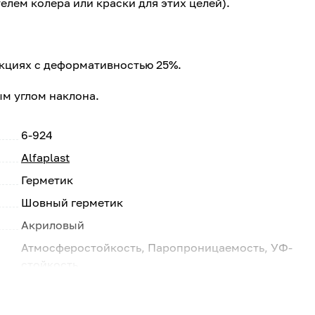
ем колера или краски для этих целей).
укциях с деформативностью 25%.
ым углом наклона.
6-924
Alfaplast
Герметик
Шовный герметик
Акриловый
Атмосферостойкость, Паропроницаемость, УФ-
стойкость
Кирпич, Бетон, Металл, Древесина,
Штукатурка, Натуральный камень, ПВХ,