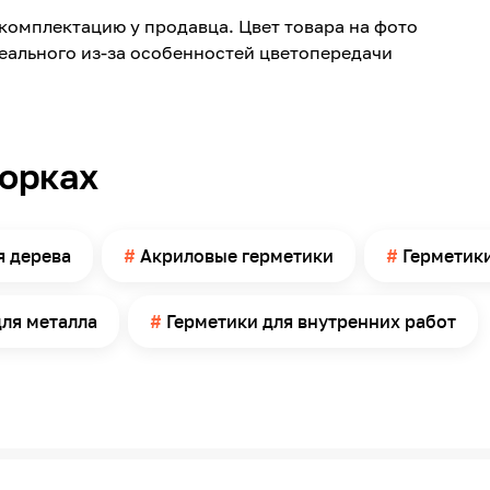
Полимербетон, Пенобетон
комплектацию у продавца. Цвет товара на фото
Внутри помещений, Снаружи помещений
реального из-за особенностей цветопередачи
0.6
Тик
Без запаха
борках
30
Россия
2 - 3
я дерева
Акриловые герметики
Герметик
- 60
для металла
Герметики для внутренних работ
+80
от +5 до +35
7-12
Пистолет закрытого типа
Да