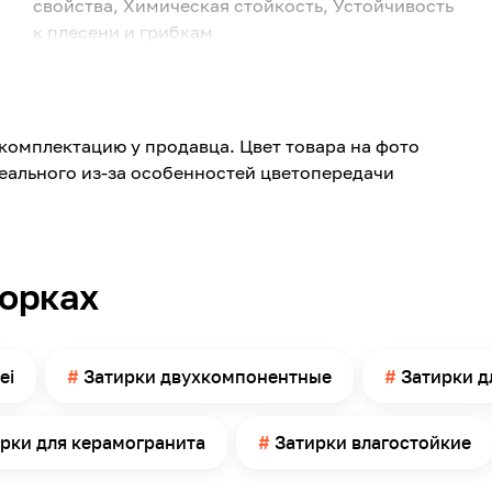
свойства, Химическая стойкость, Устойчивость
к плесени и грибкам
Бежевый
Песочный
133
комплектацию у продавца. Цвет товара на фото
реального из-за особенностей цветопередачи
Стена, Пол
Камень, Керамическая плитка, Керамогранит
Внутри помещений, Снаружи помещений
2-компанента
борках
1-15
-20
ei
Затирки двухкомпонентные
Затирки д
45 минут
+100
рки для керамогранита
Затирки влагостойкие
65
2-4 кг/ м²