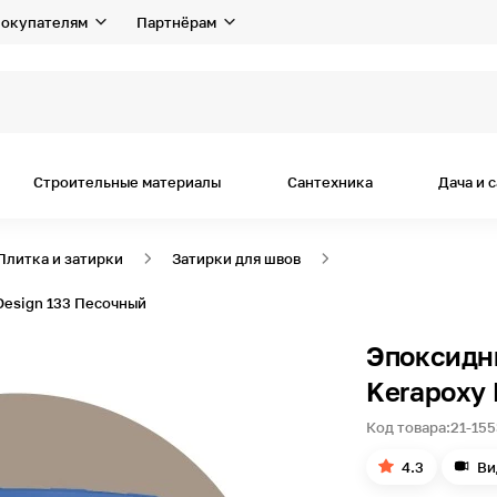
окупателям
Партнёрам
Строительные материалы
Сантехника
Дача и 
Плитка и затирки
Затирки для швов
Design 133 Песочный
Эпоксидн
Kerapoxy 
Код товара:
21-155
4.3
Ви