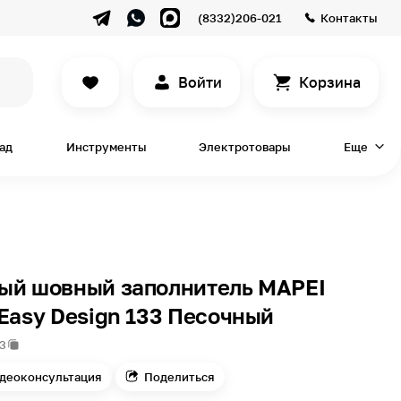
(8332)206-021
Контакты
Войти
Корзина
сад
Инструменты
Электротовары
Еще
ый шовный заполнитель MAPEI
Easy Design 133 Песочный
3
деоконсультация
Поделиться