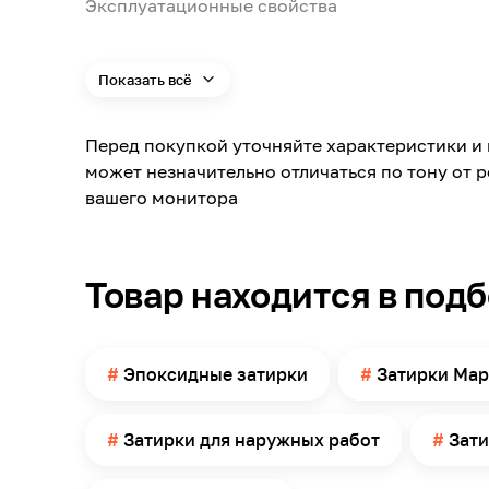
Эксплуатационные свойства
Цвет
Показать всё
Цвет заявленный производителем
Номер цвета
Перед покупкой уточняйте характеристики и 
Поверхность применения
может незначительно отличаться по тону от 
вашего монитора
Материал обработки
Применение
Количество компонентов
Товар находится в под
Размер шва
Минимальная температура эксплуатации
Эпоксидные затирки
Затирки Map
Жизнеспособность раствора
Максимальная температура эксплуатации
Затирки для наружных работ
Зати
Прочность на сжатие
Расход воды