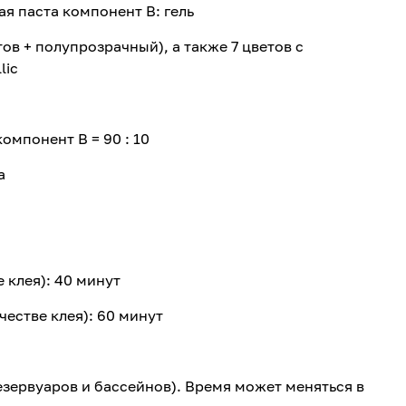
я паста компонент В: гель
тов + полупрозрачный), а также 7 цветов с
lic
омпонент B = 90 : 10
а
 клея): 40 минут
естве клея): 60 минут
резервуаров и бассейнов). Время может меняться в