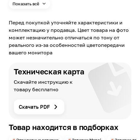
Показать всё
свойства, Химическая стойкость, Устойчивость
к плесени и грибкам
Перед покупкой уточняйте характеристики и
Цвет
Черный
комплектацию у продавца. Цвет товара на фото
может незначительно отличаться по тону от
Цвет заявленный производителем
Черный
реального из-за особенностей цветопередачи
вашего монитора
Номер цвета
120
Поверхность применения
Техническая карта
Стена, Пол
Скачайте инструкцию к
Материал обработки
Камень, Керамическая плитка, Керамогранит
товару бесплатно
Применение
Внутри помещений, Снаружи помещений
Скачать PDF
Количество компонентов
2-компанента
Товар находится в подборках
Размер шва
1-15