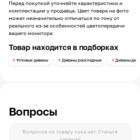
Перед покупкой уточняйте характеристики и
Количество персон
4
комплектацию у продавца. Цвет товара на фото
может незначительно отличаться по тону от
Материал обивки
Замша искусственная
реального из-за особенностей цветопередачи
вашего монитора
Цвет
Бежевый
Товар находится в подборках
Цвет заявленный производителем
1608-1
Угловые диваны
Диваны раскладные
Диваны дел
Длина
3300
Высота
1020
Ширина
2000
Вопросы
Глубина посадки
550
Длина спального места
2400
Вопросов по товару пока нет. Станьте
первым!
Ширина спального места