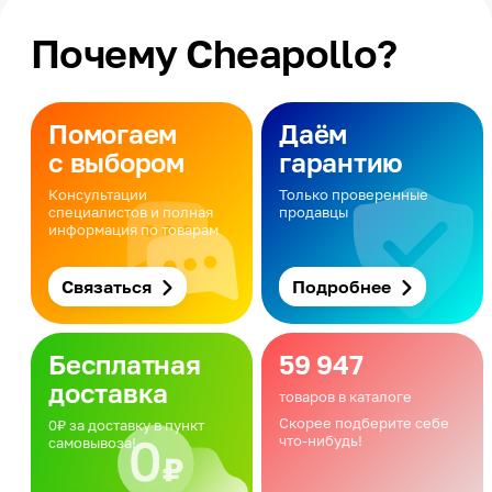
Почему Cheapollo?
Помогаем
Даём
с выбором
гарантию
Консультации
Только проверенные
специалистов и полная
продавцы
информация по товарам
Связаться
Подробнее
Бесплатная
59 947
доставка
товаров в каталоге
Скорее подберите себе
0₽ за доставку в пункт
что-нибудь!
самовывоза!