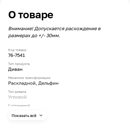
О товаре
Внимание! Допускается расхождение в
размерах до +/- 30мм.
Код товара
76-7541
Тип продукта
Диван
Механизм трансформации
Раскладной, Дельфин
Тип дивана
Угловой
С оттоманкой
Да
Показать всё
Ориентация установки
Правый угол