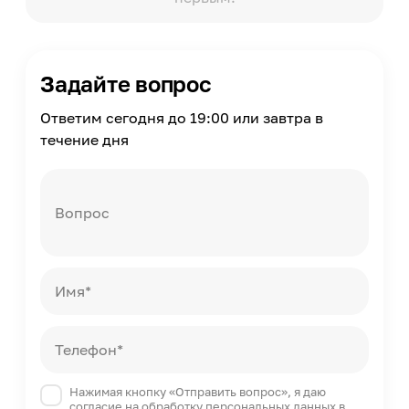
1250
Короб для хранения
С коробом для хранения
Задайте вопрос
Металлокаркас
Нет
Ответим сегодня до 19:00 или завтра в
Материал каркаса
течение дня
Пиломатериал хвойный пород, березовая
фанера, древесные плиты
Конструкция матраса
Вопрос
Беспружинная конструкция
Материал наполнителя
Синтепон, ППУ
Имя*
Масса
220
Страна производства
Телефон*
Россия
Нажимая кнопку «Отправить вопрос», я даю
согласие на обработку персональных данных в