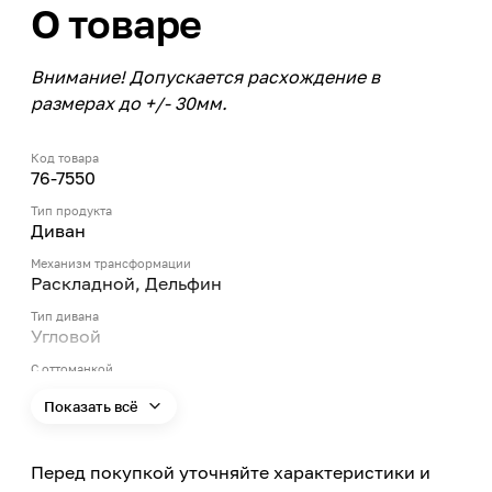
О товаре
Внимание! Допускается расхождение в
размерах до +/- 30мм.
Код товара
76-7550
Тип продукта
Диван
Механизм трансформации
Раскладной, Дельфин
Тип дивана
Угловой
С оттоманкой
Да
Показать всё
Ориентация установки
Левая оттоманка
Перед покупкой уточняйте характеристики и
Количество персон