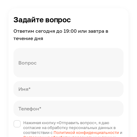
Длина спального места
2000
Задайте вопрос
Ширина спального места
1440
Ответим сегодня до 19:00 или завтра в
Короб для хранения
течение дня
С коробом для хранения
Металлокаркас
Нет
Вопрос
Материал каркаса
Пиломатериал хвойных пород, фанера, ЛДСП,
ДСП, ДВП
Конструкция матраса
Имя*
Беспружинная конструкция
Масса
Телефон*
150
Страна производства
Нажимая кнопку «Отправить вопрос», я даю
Россия
согласие на обработку персональных данных в
соответствии с
Политикой конфиденциальности
и