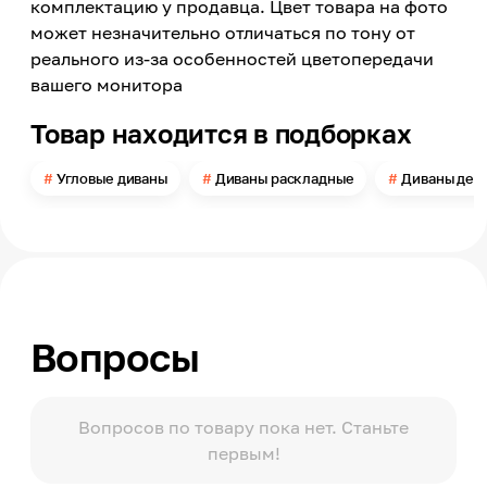
3
комплектацию у продавца. Цвет товара на фото
может незначительно отличаться по тону от
Материал обивки
Рогожка
реального из-за особенностей цветопередачи
вашего монитора
Цвет
Серый
Товар находится в подборках
Цвет заявленный производителем
Sawana 21
Угловые диваны
Диваны раскладные
Диваны дел
Номер цвета
21
Длина
2350
Высота
900
Вопросы
Ширина
1550
Высота посадки
460
Вопросов по товару пока нет. Станьте
первым!
Глубина посадки
720