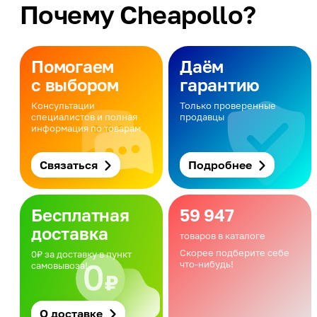
Почему Cheapollo?
Помогаем
Даём
с выбором
гарантию
Консультации
Только проверенные
специалистов и полная
продавцы
информация по товарам
Связаться
Подробнее
Бесплатная
59 947
доставка
товаров в каталоге
Скорее подберите себе
0₽ за доставку в пункт
что-нибудь!
самовывоза!
О доставке