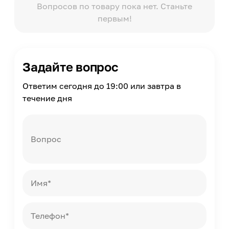
1450
Вопросов по товару пока нет. Станьте
первым!
Цвет нити
В тон
Металлокаркас
Да
Задайте вопрос
Материал каркаса
Фанера, ДВП, ДСП, брус сосна
Ответим сегодня до 19:00 или завтра в
Особенности продукта
течение дня
Поднимающиеся подлокотники
Масса
157
Вопрос
Страна производства
Россия
Имя*
Телефон*