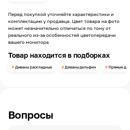
С оттоманкой
Нет
Перед покупкой уточняйте характеристики и
Количество персон
3
комплектацию у продавца. Цвет товара на фото
может незначительно отличаться по тону от
Материал обивки
Велюр
реального из-за особенностей цветопередачи
вашего монитора
Цвет
Зеленый
Товар находится в подборках
Цвет заявленный производителем
Catalana 13, Catalana 12
Диваны раскладные
Диваны дельфин
Прямые ди
Длина
2360
Глубина
1040
Высота
950
Вопросы
Длина спального места
2000
Ширина спального места