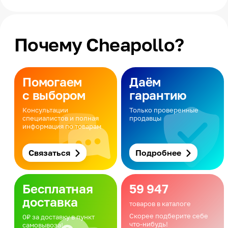
Почему Cheapollo?
Помогаем
Даём
с выбором
гарантию
Консультации
Только проверенные
специалистов и полная
продавцы
информация по товарам
Связаться
Подробнее
Бесплатная
59 947
доставка
товаров в каталоге
Скорее подберите себе
0₽ за доставку в пункт
что-нибудь!
самовывоза!