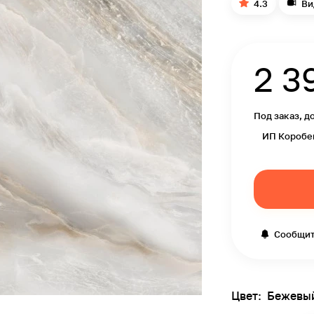
4.3
Ви
2 3
Под заказ, д
ИП Коробе
Сообщит
Цвет:
Бежевы