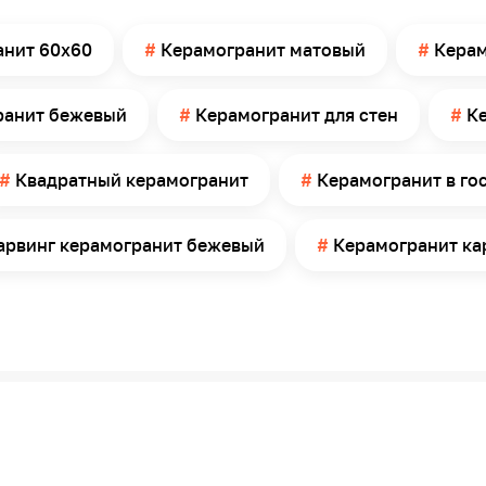
Керамогранит
Ректифицированные
анит 60х60
Керамогранит матовый
Керам
Внутри помещений
Прихожая, Кухня, Гостиная, Ванная комната,
ранит бежевый
Керамогранит для стен
К
Туалет, Санузел, Кабинет
Стена, Пол
Квадратный керамогранит
Керамогранит в го
С рисунком, Имитация материала
Камень
арвинг керамогранит бежевый
Керамогранит ка
Оникс
4
1.44