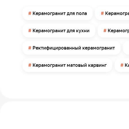
Материал
Края
Керамогранит для пола
Керамогр
Применение
Керамогранит для кухни
Керамог
Помещение
Поверхность применения
Ректифицированный керамогранит
Вид рисунка
Имитация товара
Керамогранит матовый карвинг
К
Внешний вид камня
Количество в упаковке
Площадь в упаковке