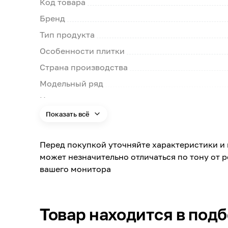
Код товара
Бренд
Тип продукта
Особенности плитки
Страна производства
Модельный ряд
Цвет
Показать всё
Цвет заявленный производителем
Цветовая гамма
Перед покупкой уточняйте характеристики и 
Форма
может незначительно отличаться по тону от 
Длина
вашего монитора
Ширина
Толщина
Товар находится в под
Поверхность