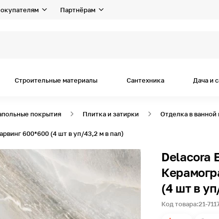
окупателям
Партнёрам
я
Строительные материалы
Сантехника
Дача и 
апольные покрытия
Плитка и затирки
Отделка в ванной
рвинг 600*600 (4 шт в уп/43,2 м в пал)
Delacora 
Керамогр
(4 шт в уп
Код товара:
21-711