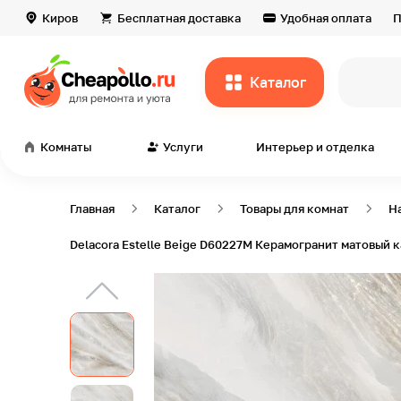
Киров
Бесплатная доставка
Удобная оплата
П
Каталог
всё дл
Комнаты
Услуги
Интерьер и отделка
Главная
Каталог
Товары для комнат
Н
Delacora Estelle Beige D60227M Керамогранит матовый ка