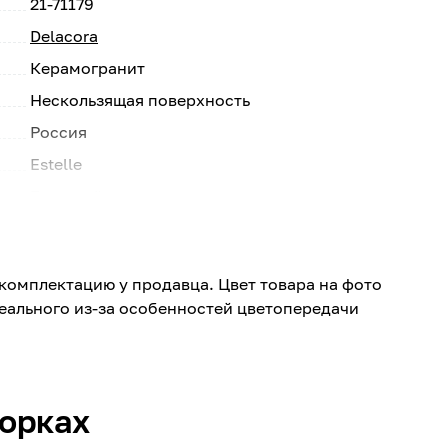
21-71179
Delacora
Керамогранит
Нескользящая поверхность
Россия
Estelle
Бежевый
Beige
Бежевый
комплектацию у продавца. Цвет товара на фото
Квадрат
реального из-за особенностей цветопередачи
600
600
9.5
борках
Матовая, Карвинг