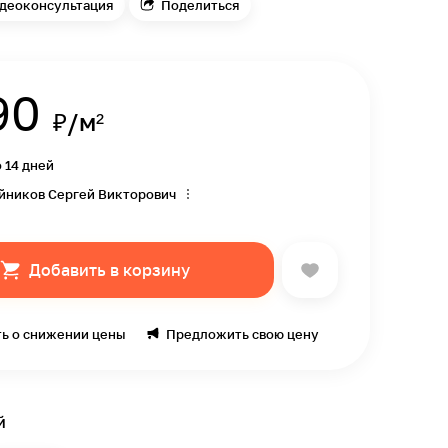
деоконсультация
Поделиться
90
₽/м²
о 14 дней
йников Сергей Викторович
Добавить в корзину
ь о снижении цены
Предложить свою цену
й