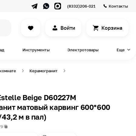
(8332)206-021
Контакты
Войти
Корзина
сад
Инструменты
Электротовары
Еще
 комнате
Керамогранит
Estelle Beige D60227M
анит матовый карвинг 600*600
/43,2 м в пал)
79