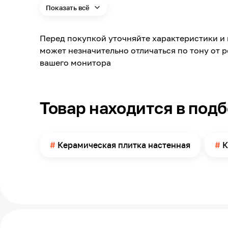
Показать всё
Модельный ряд
Материал
Перед покупкой уточняйте характеристики и 
Длина
может незначительно отличаться по тону от 
Ширина
вашего монитора
Толщина
Поверхность
Товар находится в под
Поверхность применения
Количество в упаковке
Керамическая плитка настенная
К