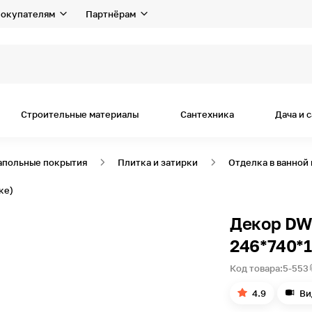
окупателям
Партнёрам
я дома
Строительные материалы
Сантехника
Дача и 
апольные покрытия
Плитка и затирки
Отделка в ванной
ке)
Декор DW
246*740*1
Код товара:
5-553
4.9
Ви