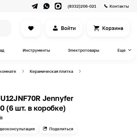
(8332)206-021
Контакты
Войти
Корзина
сад
Инструменты
Электротовары
Еще
 комнате
Керамическая плитка
U12JNF70R Jennyfer
0 (6 шт. в коробке)
деоконсультация
Поделиться