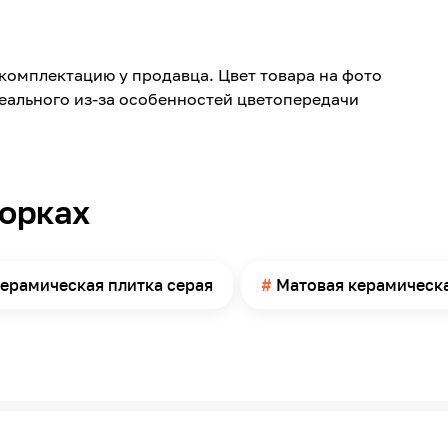
Jennyfer
Керамика
комплектацию у продавца. Цвет товара на фото
246
реального из-за особенностей цветопередачи
740
10
Матовая
борках
Стена
6
ерамическая плитка серая
Матовая керамическа