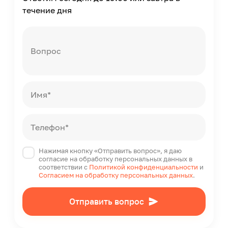
0.03
течение дня
Порог чувствительности
0.012
Тип присоединения
Вопрос
Резьба
Диаметр условный Ду
15
Имя*
Резьбовое соединение
1/2
Длина
Телефон*
80
Высота
Нажимая кнопку «Отправить вопрос», я даю
72.5
согласие на обработку персональных данных в
соответствии с
Политикой конфиденциальности
и
Ширина
Согласием на обработку персональных данных
.
76
Межповерочный интервал
Отправить вопрос
6
Степень защиты по ГОСТ 14254