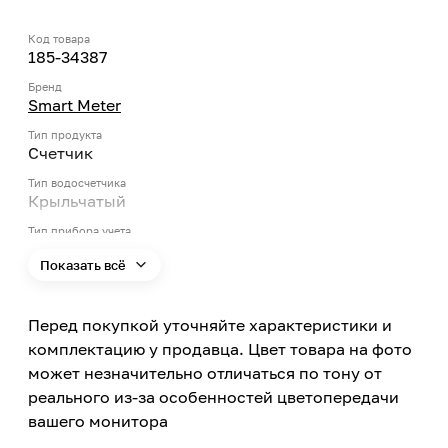
Код товара
185-34387
Бренд
Smart Meter
Тип продукта
Счетчик
Тип водосчетчика
Крыльчатый
Тип прибора учета
Бытовой
Показать всё
Использование
Холодная вода
Перед покупкой уточняйте характеристики и
Максимальная температура
40
комплектацию у продавца. Цвет товара на фото
может незначительно отличаться по тону от
Особенности водосчетчика
С импульсным выходом, С комплектом
реального из-за особенностей цветопередачи
монтажных частей
вашего монитора
Тип механического счетчика