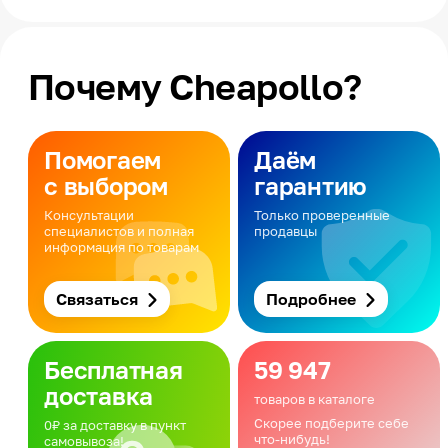
Почему Cheapollo?
Помогаем
Даём
с выбором
гарантию
Консультации
Только проверенные
специалистов и полная
продавцы
информация по товарам
Связаться
Подробнее
Бесплатная
59 947
доставка
товаров в каталоге
Скорее подберите себе
0₽ за доставку в пункт
что-нибудь!
самовывоза!