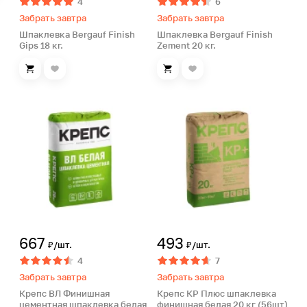
4
6
Забрать завтра
Забрать завтра
Шпаклевка Bergauf Finish
Шпаклевка Bergauf Finish
Gips 18 кг.
Zement 20 кг.
667
493
₽/шт.
₽/шт.
4
7
Забрать завтра
Забрать завтра
Крепс ВЛ Финишная
Крепс КР Плюс шпаклевка
цементная шпаклевка белая
финишная белая 20 кг (56шт)