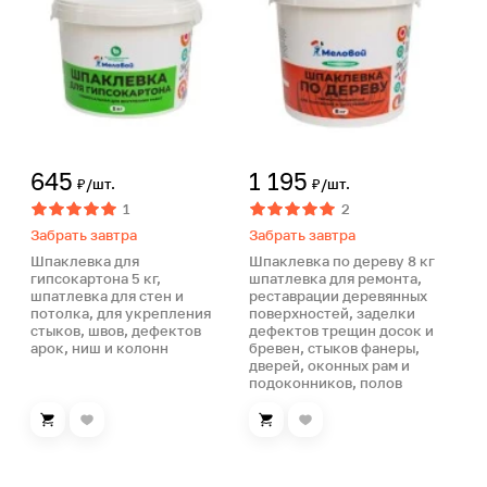
645
1 195
₽/шт.
₽/шт.
1
2
Забрать завтра
Забрать завтра
Шпаклевка для
Шпаклевка по дереву 8 кг
гипсокартона 5 кг,
шпатлевка для ремонта,
шпатлевка для стен и
реставрации деревянных
потолка, для укрепления
поверхностей, заделки
стыков, швов, дефектов
дефектов трещин досок и
арок, ниш и колонн
бревен, стыков фанеры,
дверей, оконных рам и
подоконников, полов