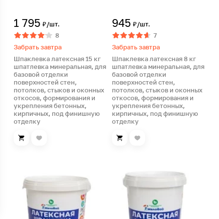
1 795
945
₽/шт.
₽/шт.
8
7
Забрать завтра
Забрать завтра
Шпаклевка латексная 15 кг
Шпаклевка латексная 8 кг
шпатлевка минеральная, для
шпатлевка минеральная, для
базовой отделки
базовой отделки
поверхностей стен,
поверхностей стен,
потолков, стыков и оконных
потолков, стыков и оконных
откосов, формирования и
откосов, формирования и
укрепления бетонных,
укрепления бетонных,
кирпичных, под финишную
кирпичных, под финишную
отделку
отделку