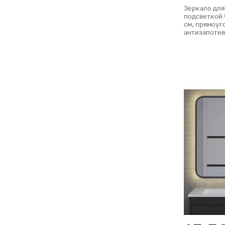
Зеркало для
подсветкой 
см, прямоуг
антизапоте