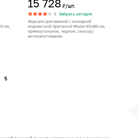
15 728
₽/шт.
5
Забрать сегодня
Зеркало для ванной с холодной
0 см,
подсветкой Uperwood Modul 65х80 см,
прямоугольное, черное, сенсор/
антизапотевание
5