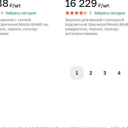
88
16 229
₽/шт.
₽/шт.
9
Забрать сегодня
5
Забрать сегодня
 ванной с теплой
Зеркало для ванной с холодной
Uperwood Modul 60х80 см,
подсветкой Uperwood Modul 80х8
ое, черное, сенсор/
квадратное, черное, сенсор/
вание
антизапотевание
1
2
3
4