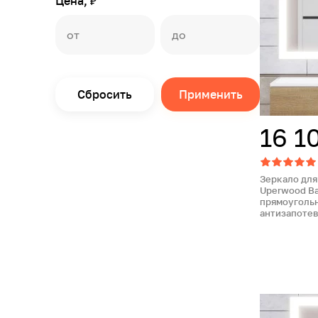
Цена, ₽
Сбросить
Применить
16 1
Зеркало для
Uperwood Ba
прямоугольн
антизапоте