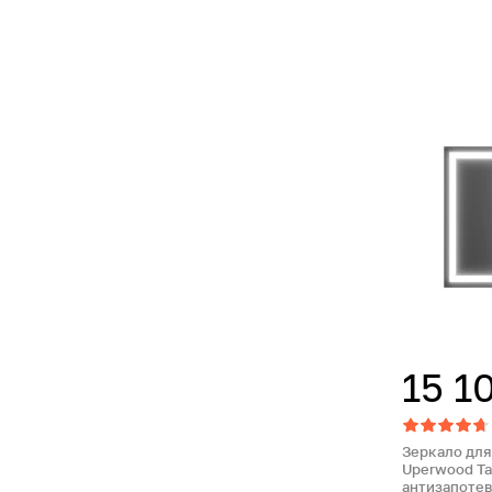
15 1
Зеркало для
Uperwood Ta
антизапотев