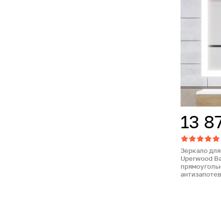
13 8
Зеркало для
Uperwood Ba
прямоугольн
антизапоте