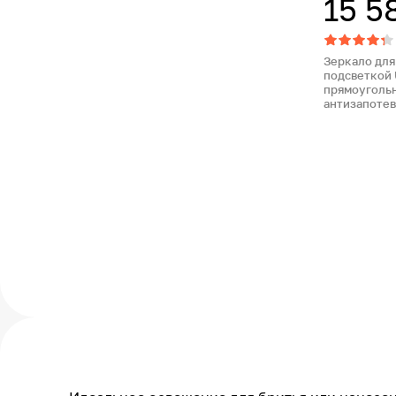
15 5
Зеркало для
подсветкой 
прямоугольн
антизапоте