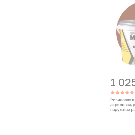
1 02
Резиновая к
акриловая, 
наружных ра