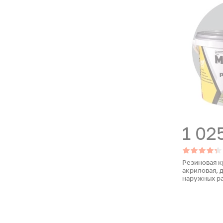
1 02
Резиновая к
акриловая, 
наружных ра