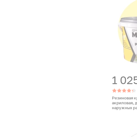
1 02
Резиновая к
акриловая, 
наружных ра