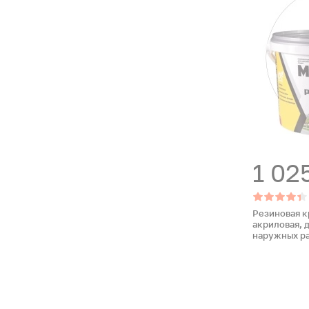
1 02
Резиновая к
акриловая, 
наружных ра