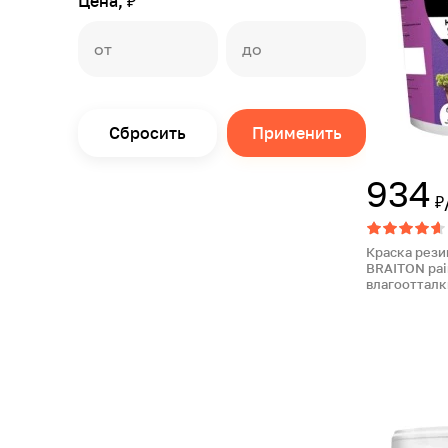
Цена, ₽
Сбросить
Применить
934
₽
Краска рези
BRAITON pai
влагоотталк