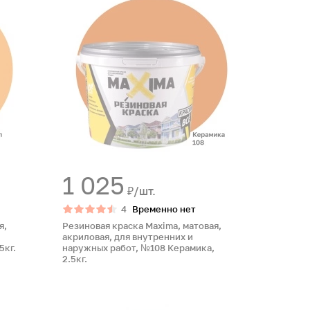
1 025
₽/шт.
4
Временно нет
я,
Резиновая краска Maxima, матовая,
акриловая, для внутренних и
5кг.
наружных работ, №108 Керамика,
2.5кг.