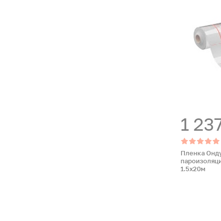
1 23
Пленка Онду
пароизоляц
1.5х20м