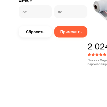
Цена, ₽
Сбросить
Применить
2 02
Пленка Онду
пароизоляци