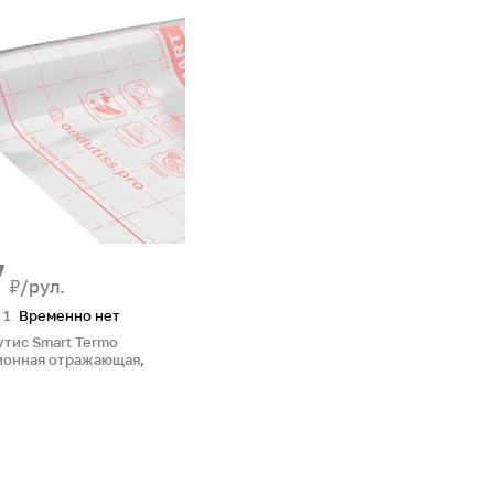
7
₽/рул.
1
Временно нет
тис Smart Termo
ионная отражающая,