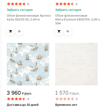
6
2
Забрать сегодня
Забрать сегодня
Обои флизелиновые Артекс
Обои флизелиновые
Куба 10230-01, 1.04 м
Юнга Elysium E801704, 1,06 х
10м
3 960
1 570
₽/рул.
₽/рул.
4
3
Доставка до 10 дней
Временно нет