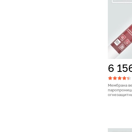
6 15
Мембрана в
паропроница
огнезащитны