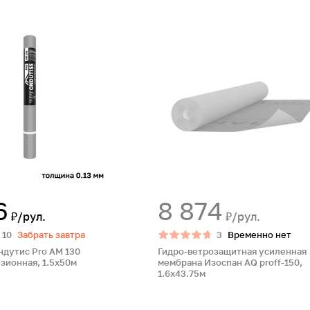
6
8 874
₽/рул.
₽/рул.
10
Забрать завтра
3
Временно нет
дутис Pro AM 130
Гидро-ветрозащитная усиленная
ионная, 1.5х50м
мембрана Изоспан AQ proff-150,
1.6х43.75м