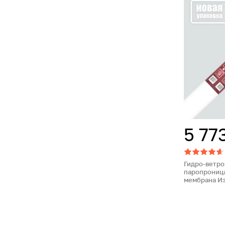
5 77
Гидро-ветр
паропрониц
мембрана Из