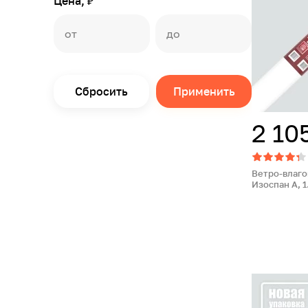
Цена, ₽
Сбросить
Применить
2 10
Ветро-влаг
Изоспан A, 1