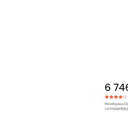
6 74
Мембрана Он
супердиффуз