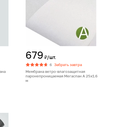
679
₽/шт.
6
Забрать завтра
ана
Мембрана ветро-влагозащитная
паронепроницаемая Мегаспан A 25х1.6
м