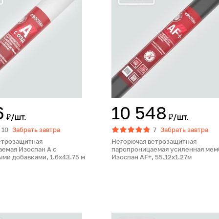
6
10 548
₽/шт.
₽/шт.
10
Забрать завтра
7
Забрать завтра
етрозащитная
Негорючая ветрозащитная
емая Изоспан А с
паропроницаемая усиленная мем
ми добавками, 1.6х43.75 м
Изоспан AF+, 55.12х1.27м