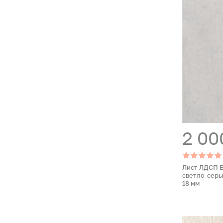
2 00
Лист ЛДСП E
светло-серый
18 мм