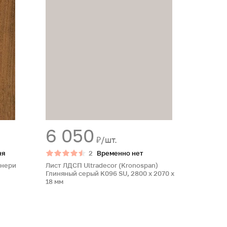
6 050
₽/шт.
ня
2
Временно нет
рнери
Лист ЛДСП Ultradecor (Kronospan)
Глиняный серый K096 SU, 2800 x 2070 x
18 мм