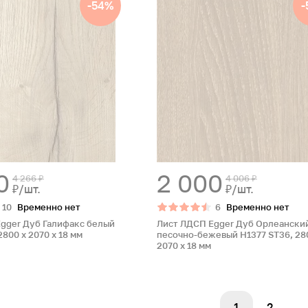
-54%
-
0
2 000
4 266 ₽
4 006 ₽
₽/шт.
₽/шт.
10
Временно нет
6
Временно нет
gger Дуб Галифакс белый
Лист ЛДСП Egger Дуб Орлеански
2800 x 2070 x 18 мм
песочно-бежевый H1377 ST36, 28
2070 x 18 мм
1
2