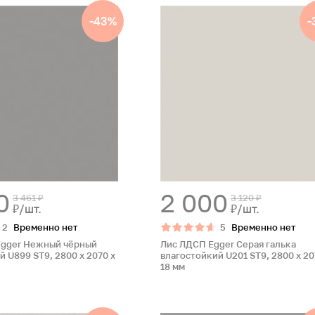
-43%
-
0
2 000
3 461 ₽
3 120 ₽
₽/шт.
₽/шт.
2
Временно нет
5
Временно нет
Egger Нежный чёрный
Лис ЛДСП Egger Серая галька
 U899 ST9, 2800 x 2070 x
влагостойкий U201 ST9, 2800 x 20
18 мм