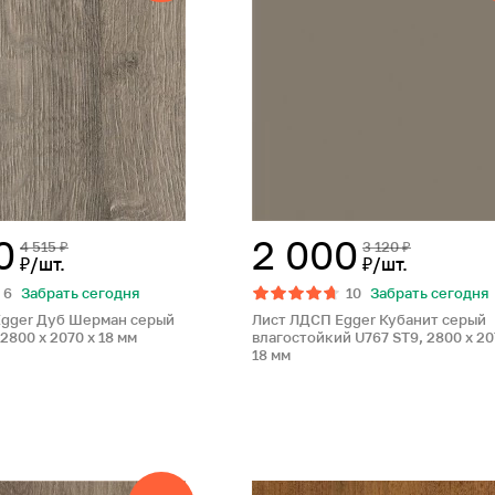
0
2 000
4 515 ₽
3 120 ₽
₽/шт.
₽/шт.
6
Забрать сегодня
10
Забрать сегодня
Egger Дуб Шерман серый
Лист ЛДСП Egger Кубанит серый
2800 x 2070 x 18 мм
влагостойкий U767 ST9, 2800 x 20
18 мм