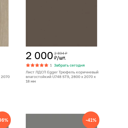
2 000
2 894 ₽
₽/шт.
1
Забрать сегодня
Лист ЛДСП Egger Трюфель коричневый
 2070
влагостойкий U748 ST9, 2800 x 2070 x
18 мм
36%
-41%