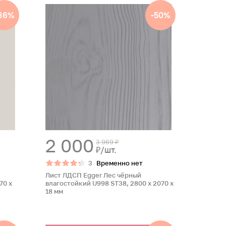
36%
-50%
2 000
3 969 ₽
₽/шт.
3
Временно нет
Лист ЛДСП Egger Лес чёрный
70 x
влагостойкий U998 ST38, 2800 x 2070 x
18 мм