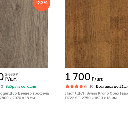
-33%
0
1 700
2 970 ₽
₽/шт.
₽/шт.
3
Забрать сегодня
10
Доставка до 21 д
Egger Дуб Денвер трюфель
Лист ЛДСП Swiss Krono Орех Гва
2800 x 2070 x 18 мм
D722 SE, 2750 x 1830 x 18 мм