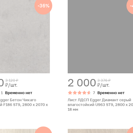
-36%
-
0
2 000
3 120 ₽
3 376 ₽
₽/шт.
₽/шт.
1
Временно нет
7
Временно нет
gger Бетон Чикаго
Лист ЛДСП Egger Диамант серый
 F186 ST9, 2800 x 2070 x
влагостойкий U963 ST9, 2800 x 20
18 мм