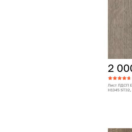
2 00
Лист ЛДСП 
Н1345 ST32, 