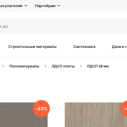
окупателям
Партнёрам
я дома и ремо
Строительные материалы
Сантехника
Дача и 
Пиломатериалы
ЛДСП плиты
ЛДСП 18 мм
-43%
-