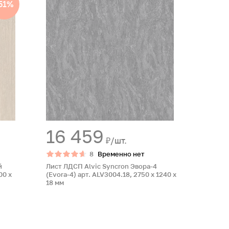
51%
16 459
₽/шт.
8
Временно нет
й
Лист ЛДСП Alvic Syncron Эвора-4
00 x
(Evora-4) арт. ALV3004.18, 2750 x 1240 x
18 мм