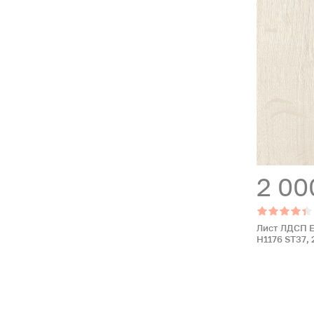
2 00
Лист ЛДСП E
H1176 ST37, 