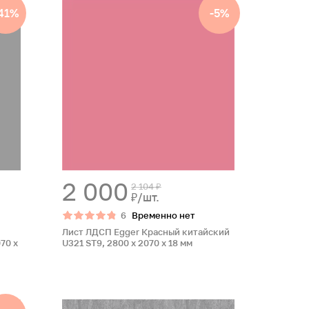
41%
-5%
2 000
2 104 ₽
₽/шт.
6
Временно нет
Лист ЛДСП Egger Красный китайский
70 x
U321 ST9, 2800 x 2070 x 18 мм