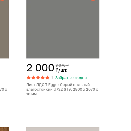
2 000
3 376 ₽
₽/шт.
1
Забрать сегодня
Лист ЛДСП Egger Серый пыльный
70 x
влагостойкий U732 ST9, 2800 x 2070 x
18 мм