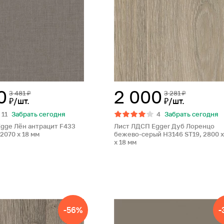
0
2 000
3 481 ₽
3 281 ₽
₽/шт.
₽/шт.
11
Забрать сегодня
4
Забрать сегодня
gge Лён антрацит F433
Лист ЛДСП Egger Дуб Лоренцо
 2070 x 18 мм
бежево-серый H3146 ST19, 2800 x
x 18 мм
-56%
-