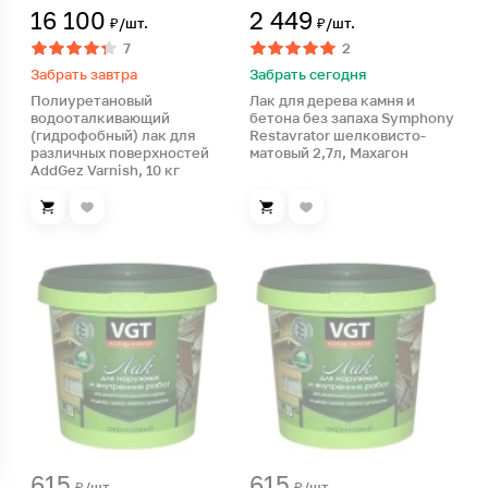
16 100
2 449
₽/шт.
₽/шт.
7
2
Забрать завтра
Забрать сегодня
Полиуретановый
Лак для дерева камня и
водооталкивающий
бетона без запаха Symphony
(гидрофобный) лак для
Restavrator шелковисто-
различных поверхностей
матовый 2,7л, Махагон
AddGez Varnish, 10 кг
615
615
₽/шт.
₽/шт.