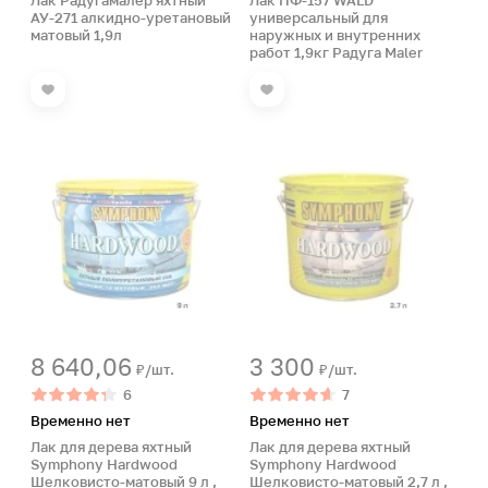
Лак Радугамалер яхтный
Лак ПФ-157 WALD
АУ-271 алкидно-уретановый
универсальный для
матовый 1,9л
наружных и внутренних
работ 1,9кг Радуга Maler
8 640,06
3 300
₽/шт.
₽/шт.
6
7
Временно нет
Временно нет
Лак для дерева яхтный
Лак для дерева яхтный
Symphony Hardwood
Symphony Hardwood
Шелковисто-матовый 9 л ,
Шелковисто-матовый 2,7 л ,