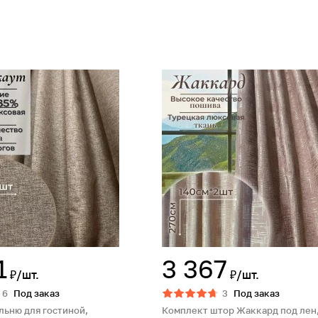
1
3 367
₽/шт.
₽/шт.
6
Под заказ
3
Под заказ
льню для гостиной,
Комплект штор Жаккард под лен