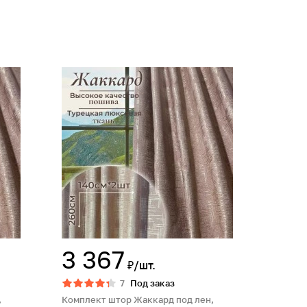
3 367
₽/шт.
7
Под заказ
,
Комплект штор Жаккард под лен,