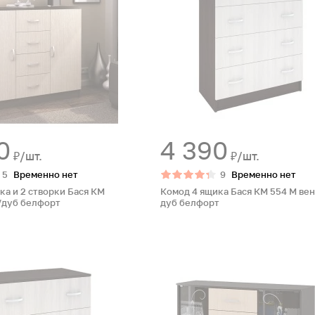
0
4 390
₽/шт.
₽/шт.
5
Временно нет
9
Временно нет
ка и 2 створки Бася КМ
Комод 4 ящика Бася КМ 554 М вен
/дуб белфорт
дуб белфорт