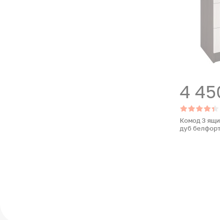
4 45
Комод 3 ящи
дуб белфор