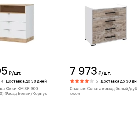
05
7 973
₽/шт.
₽/шт.
4
Доставка до 30 дней
5
Доставка до 30 д
ка Юкки КМ 3Я 900
Спальня Соната комод белый/ду
0) Фасад Белый/Корпус
юкон