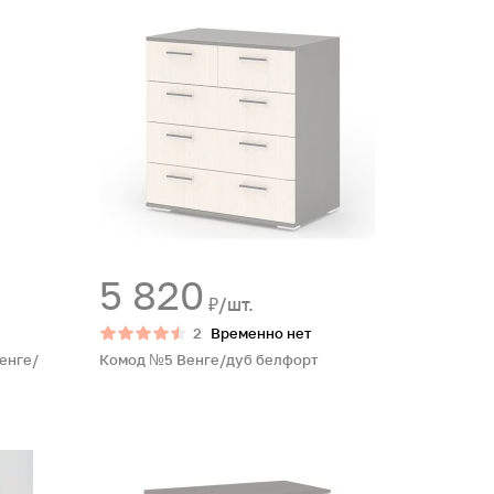
5 820
₽/шт.
2
Временно нет
енге/
Комод №5 Венге/дуб белфорт