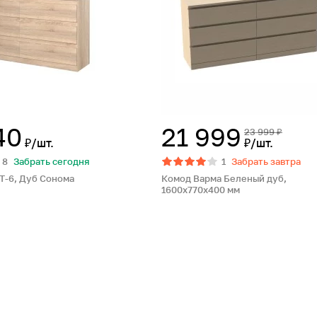
40
21 999
23 999 ₽
₽/шт.
₽/шт.
8
Забрать сегодня
1
Забрать завтра
 Т-6, Дуб Сонома
Комод Варма Беленый дуб,
1600х770х400 мм