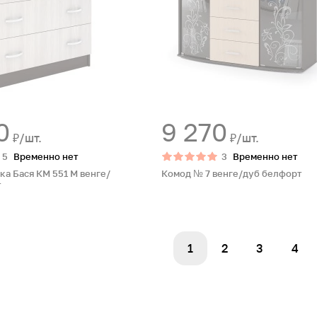
0
9 270
₽/шт.
₽/шт.
5
Временно нет
3
Временно нет
ка Бася КМ 551 М венге/
Комод № 7 венге/дуб белфорт
т
1
2
3
4