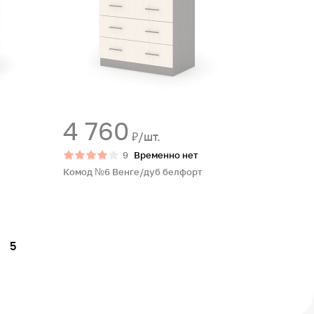
4 760
₽/шт.
9
Временно нет
Комод №6 Венге/дуб белфорт
5