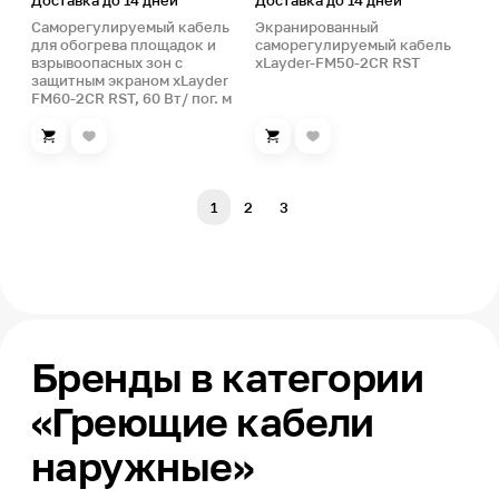
Доставка до 14 дней
Доставка до 14 дней
Саморегулируемый кабель
Экранированный
для обогрева площадок и
саморегулируемый кабель
взрывоопасных зон с
xLayder-FM50-2CR RST
защитным экраном xLayder
FM60-2CR RST, 60 Вт/ пог. м
1
2
3
Бренды в категории
«Греющие кабели
наружные»