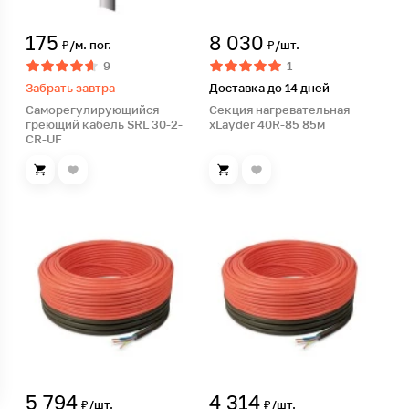
175
8 030
₽/м. пог.
₽/шт.
9
1
Забрать завтра
Доставка до 14 дней
Саморегулирующийся
Секция нагревательная
греющий кабель SRL 30-2-
xLayder 40R-85 85м
CR-UF
5 794
4 314
₽/шт.
₽/шт.