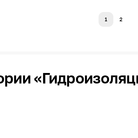
1
2
ории «Гидроизоляци