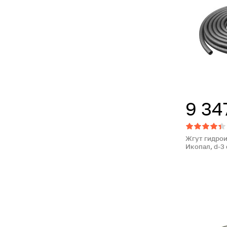
9 34
Жгут гидро
Икопал, d-3 