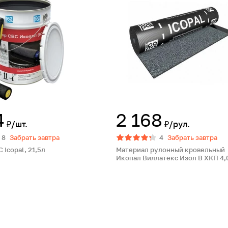
4
2 168
₽/шт.
₽/рул.
8
Забрать завтра
4
Забрать завтра
 Icopal, 21,5л
Материал рулонный кровельный
Икопал Виллатекс Изол В ХКП 4,