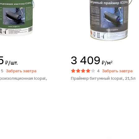
5
3 409
₽/шт.
₽/м²
5
Забрать завтра
4
Забрать завтра
роизоляционная Icopal,
Праймер битумный Icopal, 21,5л