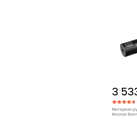
3 53
Метериал р
Икопал Вилл