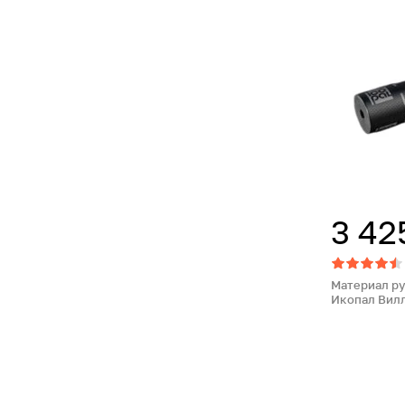
3 42
Материал р
Икопал Вилл