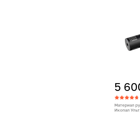
5 60
Материал р
Икопал Ультр