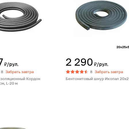
7
2 290
₽/рул.
₽/рул.
8
Забрать завтра
8
Забрать завтра
изоляционный Кордон
Бентонитовый шнур Икопал 20x2
см, L-20 м