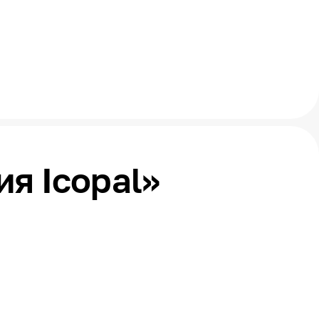
я Icopal»