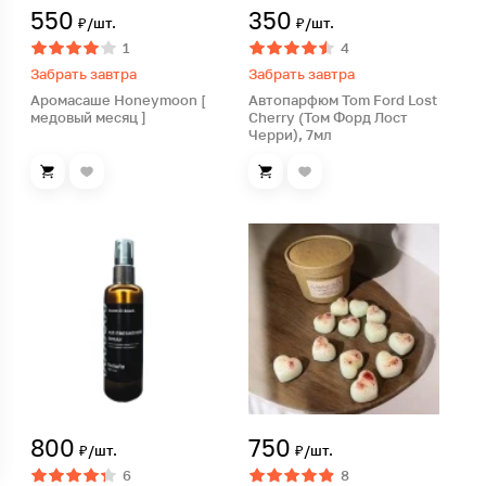
550
350
₽/шт.
₽/шт.
1
4
Забрать завтра
Забрать завтра
Аромасаше Honeymoon [
Автопарфюм Tom Ford Lost
медовый месяц ]
Cherry (Том Форд Лост
Черри), 7мл
800
750
₽/шт.
₽/шт.
6
8