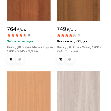
764
749
₽/шт.
₽/шт.
6
3
Забрать сегодня
Доставка до 21 дня
Лист ДВП Орех Мария Луиза,
Лист ДВП Орех Экко, 1700 x
1700 x 2745 x 3,2 мм
2745 x 3,2 мм