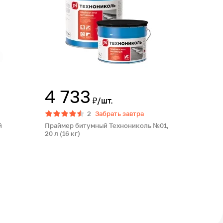
4 733
₽/шт.
2
Забрать завтра
й
Праймер битумный Технониколь №01,
20 л (16 кг)