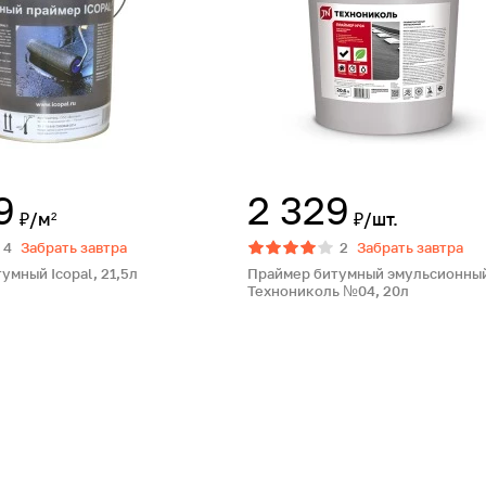
9
2 329
₽/м²
₽/шт.
4
Забрать завтра
2
Забрать завтра
умный Icopal, 21,5л
Праймер битумный эмульсионны
Технониколь №04, 20л