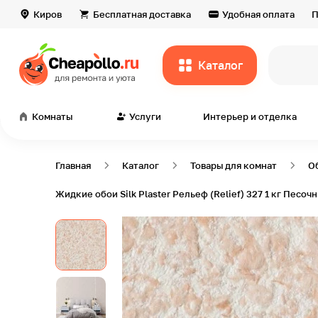
Киров
Бесплатная доставка
Удобная оплата
П
Каталог
всё дл
Комнаты
Услуги
Интерьер и отделка
Главная
Каталог
Товары для комнат
О
Жидкие обои Silk Plaster Рельеф (Relief) 327 1 кг Песоч