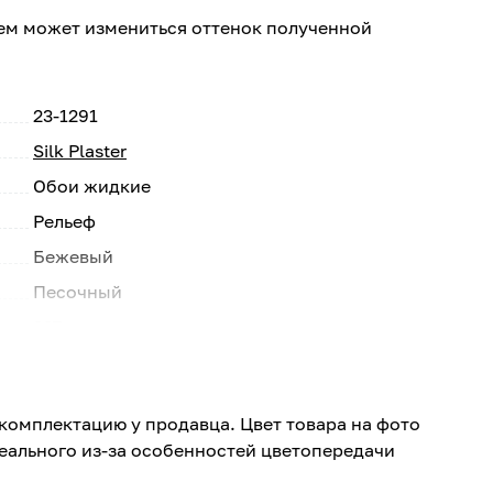
ем может измениться оттенок полученной
23-1291
Silk Plaster
Обои жидкие
Рельеф
Бежевый
Песочный
327
Рельефная
Сухие помещения
комплектацию у продавца. Цвет товара на фото
Стена, Потолок
реального из-за особенностей цветопередачи
Прихожая, Кухня, Спальня, Гостиная, Детская,