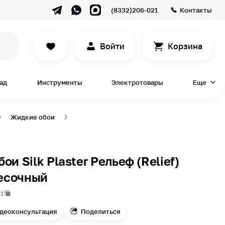
(8332)206-021
Контакты
Войти
Корзина
сад
Инструменты
Электротовары
Еще
Жидкие обои
ои Silk Plaster Рельеф (Relief)
Песочный
1
деоконсультация
Поделиться