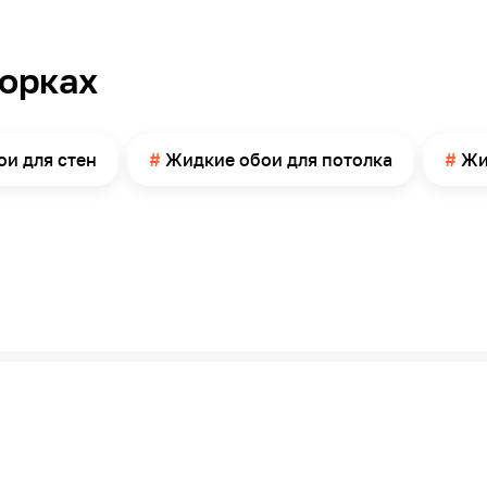
Офис
Нет
борках
3,5-4
Современный, Скандинавский, Прованс,
Эклектика, Шале
и для стен
Жидкие обои для потолка
Жи
Пакет
1
Россия