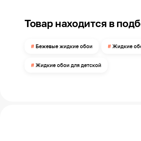
Можно мыть
Расход
Товар находится в под
Архитектурный стиль
Бежевые жидкие обои
Жидкие обо
Упаковка
Масса
Жидкие обои для детской
Страна производства