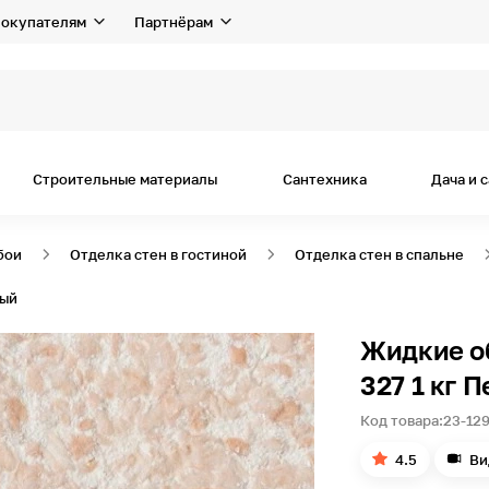
окупателям
Партнёрам
Строительные материалы
Сантехника
Дача и 
бои
Отделка стен в гостиной
Отделка стен в спальне
ный
Жидкие об
327 1 кг 
Код товара:
23-129
4.5
Ви