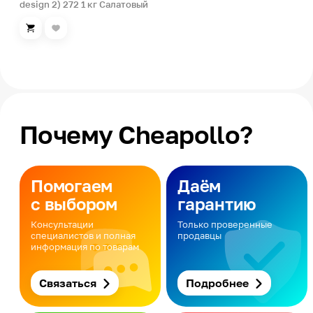
design 2) 272 1 кг Салатовый
Почему Cheapollo?
Помогаем
Даём
с выбором
гарантию
Консультации
Только проверенные
специалистов и полная
продавцы
информация по товарам
Связаться
Подробнее