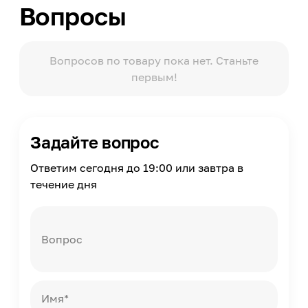
4-4,5
Вопросы
Время полного высыхания
48 ч.
Вопросов по товару пока нет. Станьте
Архитектурный стиль
Современный, Скандинавский, Лофт, Эклектика
первым!
Упаковка
Пакет
Масса
1
Задайте вопрос
Страна производства
Ответим сегодня до 19:00 или завтра в
Россия
течение дня
Вопрос
Имя*