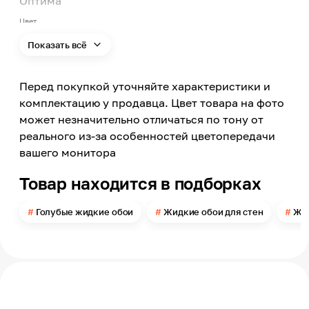
Оптима
Цвет
Голубой
Показать всё
Цвет заявленный производителем
Зеленый
Перед покупкой уточняйте характеристики и
Номер цвета
056
комплектацию у продавца. Цвет товара на фото
может незначительно отличаться по тону от
Поверхность
Гладкая
реального из-за особенностей цветопередачи
вашего монитора
Типы помещений
Сухие помещения
Товар находится в подборках
Поверхность применения
Стена
Голубые жидкие обои
Жидкие обои для стен
Жид
Помещение
Прихожая, Спальня, Гостиная
Можно мыть
Нет
Расход