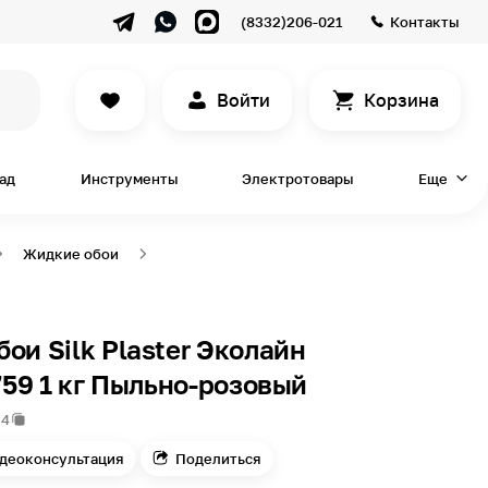
(8332)206-021
Контакты
Войти
Корзина
сад
Инструменты
Электротовары
Еще
Жидкие обои
ои Silk Plaster Эколайн
 759 1 кг Пыльно-розовый
54
деоконсультация
Поделиться