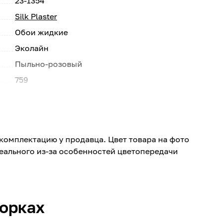
23-1354
Silk Plaster
Обои жидкие
Эколайн
Пыльно-розовый
759
Рельефная
Сухие помещения
Стена, Потолок
комплектацию у продавца. Цвет товара на фото
Прихожая, Кухня, Спальня, Гостиная, Детская,
реального из-за особенностей цветопередачи
Офис
Нет
3,5-4
борках
Пакет
1