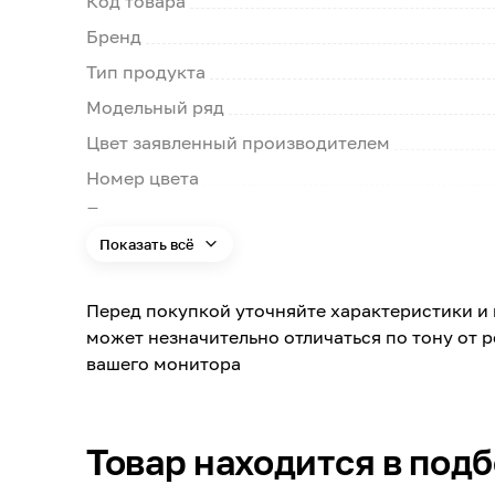
Код товара
Бренд
Тип продукта
Модельный ряд
Цвет заявленный производителем
Номер цвета
Поверхность
Показать всё
Типы помещений
Поверхность применения
Перед покупкой уточняйте характеристики и 
Помещение
может незначительно отличаться по тону от 
вашего монитора
Можно мыть
Расход
Упаковка
Товар находится в под
Масса