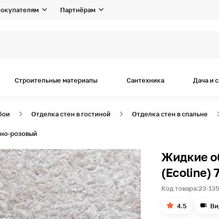
окупателям
Партнёрам
Строительные материалы
Сантехника
Дача и 
бои
Отделка стен в гостиной
Отделка стен в спальне
льно-розовый
Жидкие об
(Ecoline)
Код товара:
23-13
4.5
Ви