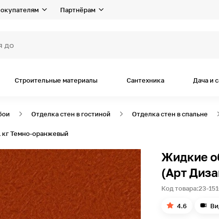
окупателям
Партнёрам
Строительные материалы
Сантехника
Дача и 
бои
Отделка стен в гостиной
Отделка стен в спальне
1 1 кг Темно-оранжевый
Жидкие обо
(Арт Диза
Код товара:
23-151
4.6
Ви