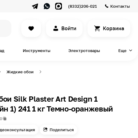
(8332)206-021
Контакты
Войти
Корзина
сад
Инструменты
Электротовары
Еще
Жидкие обои
и Silk Plaster Art Design 1
йн 1) 241 1 кг Темно-оранжевый
0
деоконсультация
Поделиться