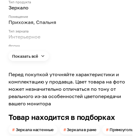
Тип продукта
Зеркало
Помещение
Прихожая, Спальня
Тип зеркала
Интерьерное
Форма
Прямоугольник
Показать всё
Поверхность размещения
Настенная
Перед покупкой уточняйте характеристики и
Габаритный размер
790х1400
комплектацию у продавца. Цвет товара на фото
может незначительно отличаться по тону от
Высота
1400
реального из-за особенностей цветопередачи
вашего монитора
Ширина
790
Товар находится в подборках
Глубина
30
Зеркала настенные
Зеркала в раме
Прямоугольн
Рама