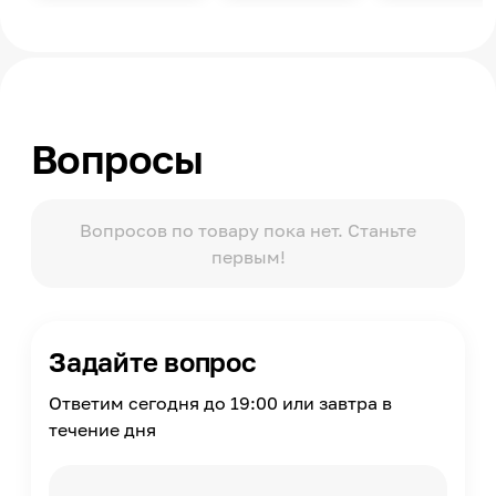
С рамой
Ширина рамы
130
Цвет
Серый
Вопросы
Материал
МДФ
Покрытие
Эмаль
Вопросов по товару пока нет. Станьте
первым!
Наличие подсветки
Нет
Архитектурный стиль
Классический, Барокко
Задайте вопрос
Ответим сегодня до 19:00 или завтра в
течение дня