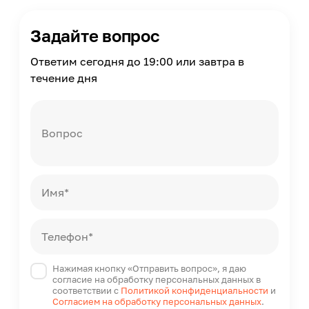
Применение
Внутри помещений
Задайте вопрос
Помещение
Прихожая, Кухня, Гостиная, Ванная комната,
Ответим сегодня до 19:00 или завтра в
Туалет, Санузел
течение дня
Поверхность применения
Стена, Пол
Вид рисунка
С рисунком, Имитация материала
Вопрос
Имитация товара
Бетон
Количество в упаковке
Имя*
2
Площадь в упаковке
1.44
Телефон*
Нажимая кнопку «Отправить вопрос», я даю
согласие на обработку персональных данных в
соответствии с
Политикой конфиденциальности
и
Согласием на обработку персональных данных
.