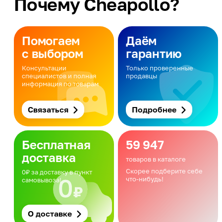
Почему Cheapollo?
Помогаем
Даём
с выбором
гарантию
Консультации
Только проверенные
специалистов и полная
продавцы
информация по товарам
Связаться
Подробнее
Бесплатная
59 947
доставка
товаров в каталоге
Скорее подберите себе
0₽ за доставку в пункт
что-нибудь!
самовывоза!
О доставке