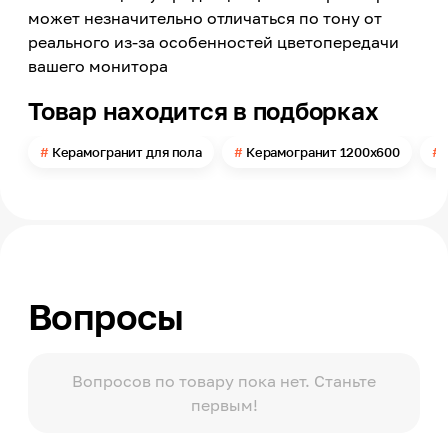
может незначительно отличаться по тону от
Цветовая гамма
Бежевый
реального из-за особенностей цветопередачи
вашего монитора
Яркость цвета
Светлый
Товар находится в подборках
Форма
Прямоугольник
Керамогранит для пола
Керамогранит 1200х600
Длина
1200
Ширина
600
Толщина
9.5
Вопросы
Поверхность
Матовая, Карвинг
Материал
Керамогранит
Вопросов по товару пока нет. Станьте
первым!
Края
Ректифицированные