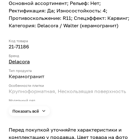
Основной ассортимент; Рельеф: Нет;
Ректификация: Да; Износостойкость: 4;
Противоскольжение: R11; Спецэффект: Карвинг;
Категория: Delacora / Walter (керамогранит)
Код товара
21-71186
Бренд
Delacora
Тип продукта
Керамогранит
Особенности плитки
Крупноформатная, Нескользящая поверхность
Модельный ряд
Walter
Показать всё
Цвет
Бежевый
Перед покупкой уточняйте характеристики и
Цвет заявленный производителем
Beige
комплектацию у продавца. Цвет товара на фото