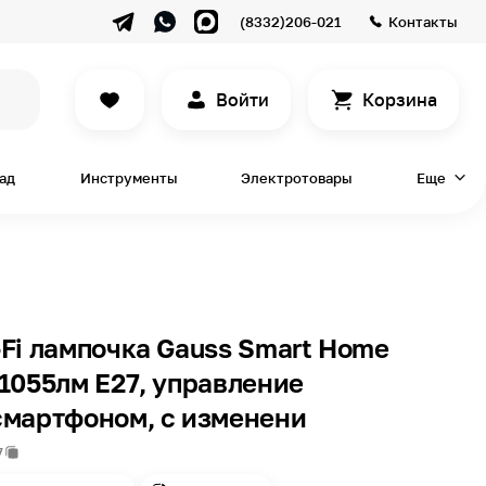
(8332)206-021
Контакты
Войти
Корзина
сад
Инструменты
Электротовары
Еще
Fi лампочка Gauss Smart Home
1055лм E27, управление
смартфоном, с изменени
7