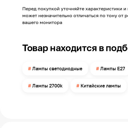
Цветовая температура
Перед покупкой уточняйте характеристики и 
Световой поток
может незначительно отличаться по тону от 
Угол свечения
вашего монитора
Тип колбы
Колба
Товар находится в под
Степень защиты по ГОСТ 14254
Время работы
Диаметр
Лампы светодиодные
Лампы E27
Страна производства
Изменение цветовой температуры
Лампы 2700k
Китайские лампы
Для системы умный дом