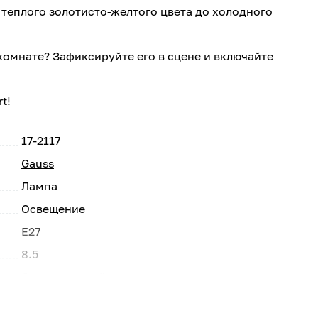
 теплого золотисто-желтого цвета до холодного
комнате? Зафиксируйте его в сцене и включайте
t!
17-2117
Gauss
Лампа
Освещение
E27
8.5
Светодиодный
220