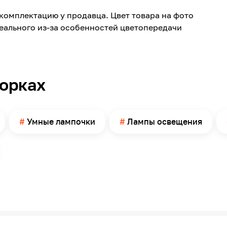
2700
комплектацию у продавца. Цвет товара на фото
1055
реального из-за особенностей цветопередачи
180
Груша (A, Arbitrary)
Матовая
борках
ІР20
15000
60
Умные лампочки
Лампы освещения
Китай
2700-6500
Да