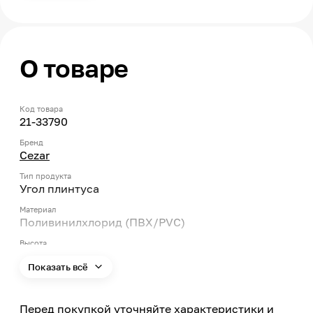
О товаре
Код товара
21-33790
Бренд
Cezar
Тип продукта
Угол плинтуса
Материал
Поливинилхлорид (ПВХ/PVC)
Высота
75
Показать всё
Скрытый кабельный канал
С кабельным каналом
Перед покупкой уточняйте характеристики и
Цвет