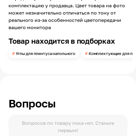
Серый
комплектацию у продавца. Цвет товара на фото
может незначительно отличаться по тону от
Поверхность
Матовая
реального из-за особенностей цветопередачи
вашего монитора
Номер цвета
283
Товар находится в подборках
Цвет заявленный производителем
Дуб Найк
Углы для плинтуса напольного
Комплектующие для пл
Эксплуатационные свойства
Влагостойкость
Страна производства
Польша
Модельный ряд
Hi-Line
Вопросы
Количество предметов
1
Тип угла
Внутренний
Вопросов по товару пока нет. Станьте
первым!