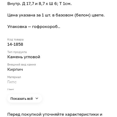
Внутр. Д 17,7 и 8,7 х Ш 6; Т 1см.
Цена указана за 1 шт. в базовом (белом) цвете.
Упаковка — гофрокороб..
Код товара
14-1858
Тип продукта
Камень угловой
Внешний вид камня
Кирпич
Материал
Гипс
Цвет
Белый
Показать всё
Цвет заявленный производителем
Белый
Перед покупкой уточняйте характеристики и
Применение