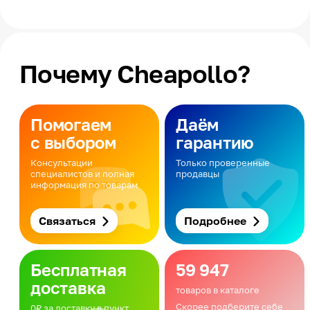
Почему Cheapollo?
Помогаем
Даём
с выбором
гарантию
Консультации
Только проверенные
специалистов и полная
продавцы
информация по товарам
Связаться
Подробнее
Бесплатная
59 947
доставка
товаров в каталоге
Скорее подберите себе
0₽ за доставку в пункт