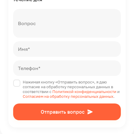
Современный
Масса
34.71
Вопрос
Форма поставки
В собранном виде
Набор крепежных элементов в комплекте
Да
Имя*
Страна производства
Россия
Телефон*
Нажимая кнопку «Отправить вопрос», я даю
согласие на обработку персональных данных в
соответствии с
Политикой конфиденциальности
и
Согласием на обработку персональных данных
.
Отправить вопрос