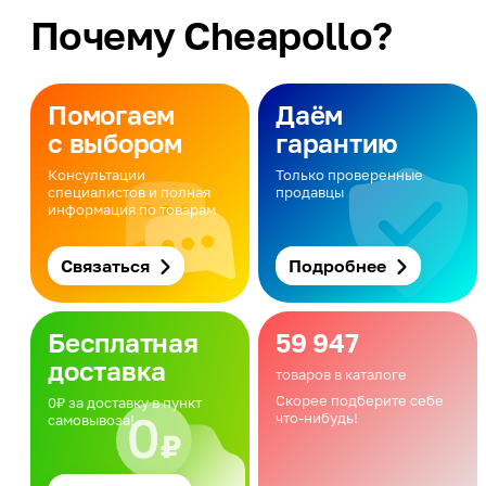
Почему Cheapollo?
Помогаем
Даём
с выбором
гарантию
Консультации
Только проверенные
специалистов и полная
продавцы
информация по товарам
Связаться
Подробнее
Бесплатная
59 947
доставка
товаров в каталоге
Скорее подберите себе
0₽ за доставку в пункт
что-нибудь!
самовывоза!