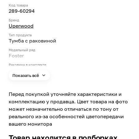
Код товара
289-60294
Бренд
Uperwood
Тип продукта
Тумба с раковиной
Модельный ряд
Foster
Раковина в комплекте
Да
Показать всё
Поверхность размещения
Настенная
Перед покупкой уточняйте характеристики и
Цвет
Черный
комплектацию у продавца. Цвет товара на фото
может незначительно отличаться по тону от
Ширина
600
реального из-за особенностей цветопередачи
вашего монитора
Высота
650
Товар находится в подборках