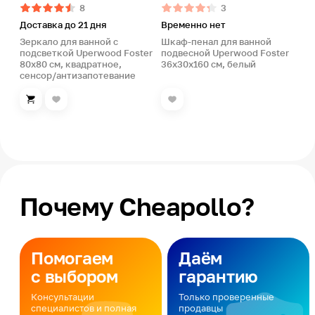
8
3
Доставка до 21 дня
Временно нет
Зеркало для ванной с
Шкаф-пенал для ванной
подсветкой Uperwood Foster
подвесной Uperwood Foster
80х80 см, квадратное,
36х30х160 см, белый
сенсор/антизапотевание
Почему Cheapollo?
Помогаем
Даём
с выбором
гарантию
Консультации
Только проверенные
специалистов и полная
продавцы