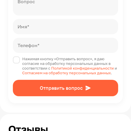
Вопрос
Масса
26
Форма поставки
В собранном виде
Имя*
Набор крепежных элементов в комплекте
Да
Страна производства
Телефон*
Россия
Нажимая кнопку «Отправить вопрос», я даю
согласие на обработку персональных данных в
соответствии с
Политикой конфиденциальности
и
Согласием на обработку персональных данных
.
Отправить вопрос
Отзывы