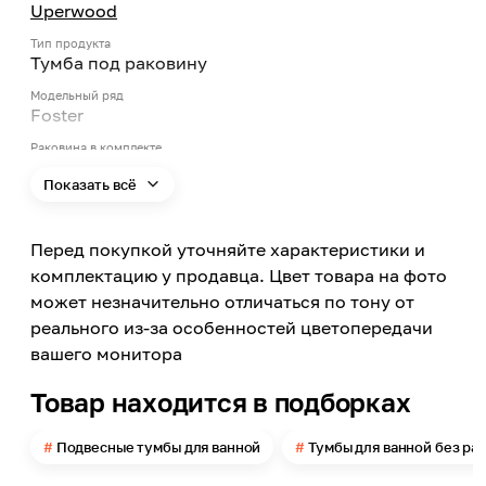
Uperwood
Тип продукта
Тумба под раковину
Модельный ряд
Foster
Раковина в комплекте
Нет
Показать всё
Поверхность размещения
Настенная
Перед покупкой уточняйте характеристики и
Цвет
Белый
комплектацию у продавца. Цвет товара на фото
может незначительно отличаться по тону от
Цвет заявленный производителем
Белый
реального из-за особенностей цветопередачи
вашего монитора
Ширина
800
Товар находится в подборках
Высота
600
Подвесные тумбы для ванной
Тумбы для ванной без ра
Глубина
452