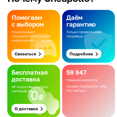
Помогаем
Даём
с выбором
гарантию
Консультации
Только проверенные
специалистов и полная
продавцы
информация по товарам
Связаться
Подробнее
Бесплатная
59 947
доставка
товаров в каталоге
Скорее подберите себе
0₽ за доставку в пункт
что-нибудь!
самовывоза!
О доставке