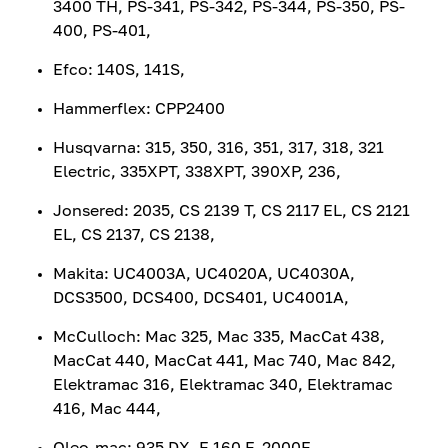
3400 TH, PS-341, PS-342, PS-344, PS-350, PS-
400, PS-401,
Efco: 140S, 141S,
Hammerflex: CPP2400
Husqvarna: 315, 350, 316, 351, 317, 318, 321
Electric, 335XPT, 338XPT, 390XP, 236,
Jonsered: 2035, CS 2139 T, CS 2117 EL, CS 2121
EL, CS 2137, CS 2138,
Makita: UC4003A, UC4020A, UC4030A,
DCS3500, DCS400, DCS401, UC4001A,
McCulloch: Mac 325, Mac 335, MacCat 438,
MacCat 440, MacCat 441, Mac 740, Mac 842,
Elektramac 316, Elektramac 340, Elektramac
416, Mac 444,
Oleo-mac: 935 DX, E 160 F, 2000E,