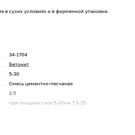
я в сухих условиях и в фирменной упаковке.
34-1704
Бетонит
5-30
Смесь цементно-песчаная
2.5
при толщине слоя 5-10мм 7,5-15
F 35
М 150
50