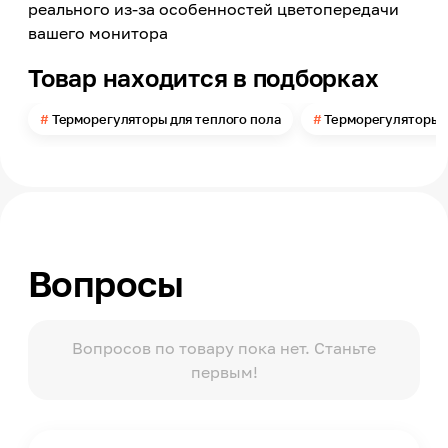
реального из-за особенностей цветопередачи
Способ установки и монтажа
Встраиваемый
вашего монитора
С датчиком
Товар находится в подборках
Да
Тип датчика
Терморегуляторы для теплого пола
Терморегуляторы с
Выносной
Цвет
Бежевый
Ширина
85
Высота
85
Вопросы
Глубина
50
Вопросов по товару пока нет. Станьте
Канальная мощность
3.5
первым!
Ночной режим
Нет
Энергонезависимая память