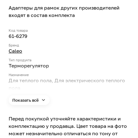
Адаптеры для рамок других производителей
входят в состав комплекта
Код товара
61-6279
Бренд
Caleo
Тип продукта
Терморегулятор
Назначение
Для теплого пола, Для электрического теплого
пола
Вид управления
Показать всё
Ручное, Поворотный механизм
Программирование
Нет
Перед покупкой уточняйте характеристики и
комплектацию у продавца. Цвет товара на фото
Цифровой дисплей
Нет
может незначительно отличаться по тону от