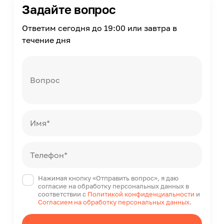
Есть
Задайте вопрос
Цветные накладные панели
Ответим сегодня до 19:00 или завтра в
Нет
течение дня
Возможность встраивания в рамки других производителей
Есть
Страна производства
Южная Корея
Вопрос
Максимальная мощность подключаемого оборудования
3500
Имя*
Телефон*
Нажимая кнопку «Отправить вопрос», я даю
согласие на обработку персональных данных в
соответствии с
Политикой конфиденциальности
и
Согласием на обработку персональных данных
.