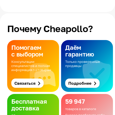
Почему Cheapollo?
Помогаем
Даём
с выбором
гарантию
Консультации
Только проверенные
специалистов и полная
продавцы
информация по товарам
Связаться
Подробнее
Бесплатная
59 947
доставка
товаров в каталоге