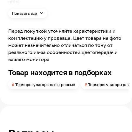
пола
Вид управления
Показать всё
Электронное, Кнопочное
Программирование
Нет
Перед покупкой уточняйте характеристики и
комплектацию у продавца. Цвет товара на фото
Цифровой дисплей
Да
может незначительно отличаться по тону от
реального из-за особенностей цветопередачи
Способ установки и монтажа
Встраиваемый
вашего монитора
С датчиком
Товар находится в подборках
Да
Тип датчика
Терморегуляторы электронные
Терморегуляторы для 
Выносной
Цвет
Белый
Ширина
90
Высота
90