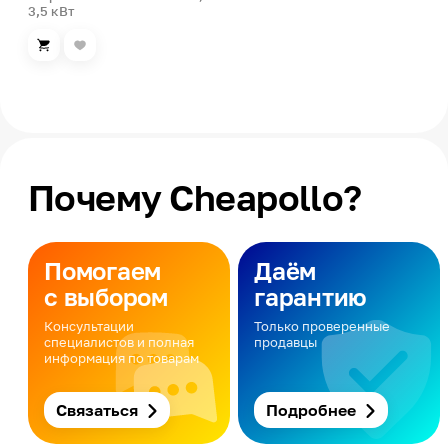
3,5 кВт
Почему Cheapollo?
Помогаем
Даём
с выбором
гарантию
Консультации
Только проверенные
специалистов и полная
продавцы
информация по товарам
Связаться
Подробнее