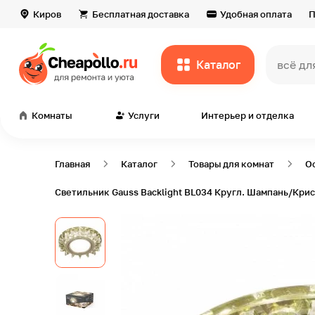
Киров
Бесплатная доставка
Удобная оплата
П
Каталог
всё дл
Комнаты
Услуги
Интерьер и отделка
Главная
Каталог
Товары для комнат
О
Светильник Gauss Backlight BL034 Кругл. Шампань/Крис