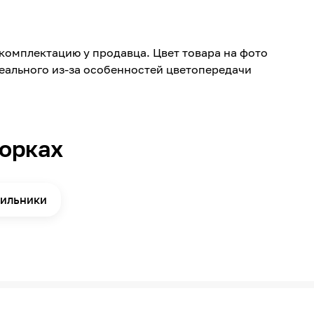
2700
120
комплектацию у продавца. Цвет товара на фото
ІР20
реального из-за особенностей цветопередачи
30000
Китай
I
борках
170-260
95*95*35 мм
тильники
Стекло, Алюминий
Потолочная
Встраиваемый
65