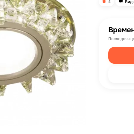
4
Вид
Времен
Последняя це