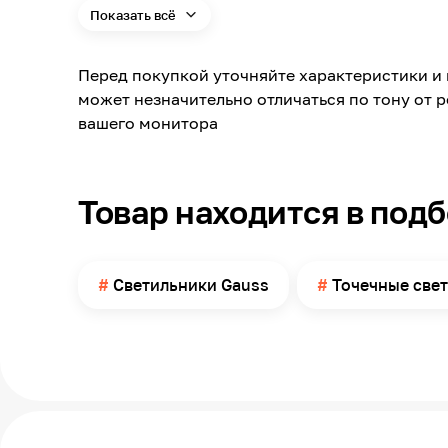
Показать всё
Цветовая температура
Угол свечения
Перед покупкой уточняйте характеристики и 
Степень защиты по ГОСТ 14254
может незначительно отличаться по тону от 
Время работы
вашего монитора
Страна производства
Класс защиты от поражения электрическим
током
Товар находится в под
Рабочее напряжение
Габаритный размер
Светильники Gauss
Точечные све
Материал
Поверхность размещения
Способ установки и монтажа
Размеры монтажного отверстия Ø