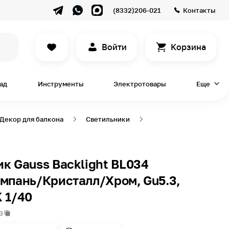
(8332)206-021
Контакты
Войти
Корзина
сад
Инструменты
Электротовары
Еще
Декор для балкона
Светильники
к Gauss Backlight BL034
мпань/Кристалл/Хром, Gu5.3,
 1/40
3