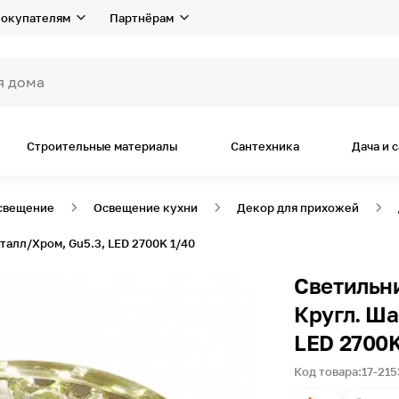
окупателям
Партнёрам
я дома и ремонта
Строительные материалы
Сантехника
Дача и 
свещение
Освещение кухни
Декор для прихожей
талл/Хром, Gu5.3, LED 2700K 1/40
Светильни
Кругл. Ша
LED 2700K
Код товара:
17-215