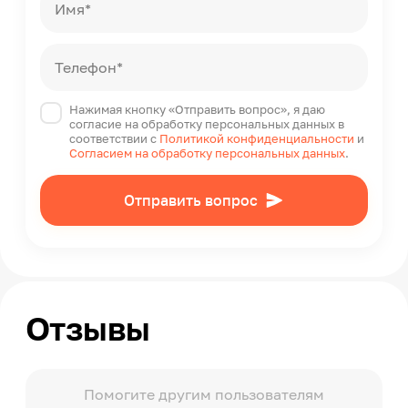
Имя*
Состав
100% натуральный соевый воск, хлопковый
фитиль и премиальные американские
Телефон*
аромамасла с сертификатами безопасности
IFRA
Нажимая кнопку «Отправить вопрос», я даю
Вес свечи (без тары)
согласие на обработку персональных данных в
100
соответствии с
Политикой конфиденциальности
и
Согласием на обработку персональных данных
.
Единиц в одном товаре
1
Отправить вопрос
Вид выпуска товара
Ручная, авторская работа
Модельный ряд
Christmas
Отзывы
Помогите другим пользователям