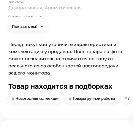
Тип свечи
Декоративная, Ароматическая
Страна производства
Россия
Показать всё
Название аромата
Sweet memories [ сладкие воспоминания ]
Перед покупкой уточняйте характеристики и
Семейство аромата
Гурманский
комплектацию у продавца. Цвет товара на фото
может незначительно отличаться по тону от
Ноты аромата
Мускус, Сандал, Лимон, Пачули, Карамель,
реального из-за особенностей цветопередачи
Ваниль, Коричневый сахар
вашего монитора
Цвет
Товар находится в подборках
Белый
Цвет заявленный производителем
Новогодняя коллекция
Товары ручной работы
Ар
Жемчужный
Высота
120
Диаметр
85