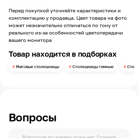
Да
Перед покупкой уточняйте характеристики и
Поверхность
Матовая
комплектацию у продавца. Цвет товара на фото
может незначительно отличаться по тону от
Цвет
Черно-белый
реального из-за особенностей цветопередачи
вашего монитора
Яркость цвета
Темный
Товар находится в подборках
Цвет заявленный производителем
Маджестик
Матовые столешницы
Столешницы темные
Стол
Номер цвета
4813/S
Вид рисунка
С рисунком, Имитация материала
Имитация товара
Камень
Вопросы
Длина
3050
Глубина
1320
Вопросов по товару пока нет. Станьте