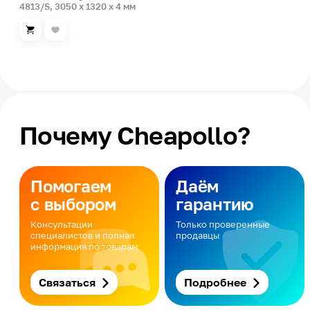
4813/S, 3050 x 1320 x 4 мм
Почему Cheapollo?
Помогаем
Даём
с выбором
гарантию
Консультации
Только проверенные
специалистов и полная
продавцы
информация по товарам
Связаться
Подробнее