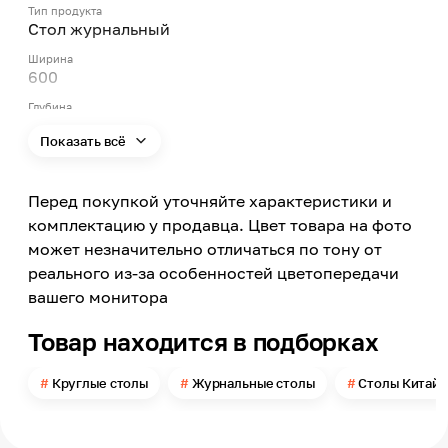
Тип продукта
Стол журнальный
Ширина
600
Глубина
600
Показать всё
Высота
480
Перед покупкой уточняйте характеристики и
Форма
Круг
комплектацию у продавца. Цвет товара на фото
может незначительно отличаться по тону от
Материал
МДФ
реального из-за особенностей цветопередачи
вашего монитора
Материал каркаса
Нержавеющий металл
Товар находится в подборках
Цвет ножек
Золото
Круглые столы
Журнальные столы
Столы Китай
Цвет столешницы
Светло-розовый
Страна производства