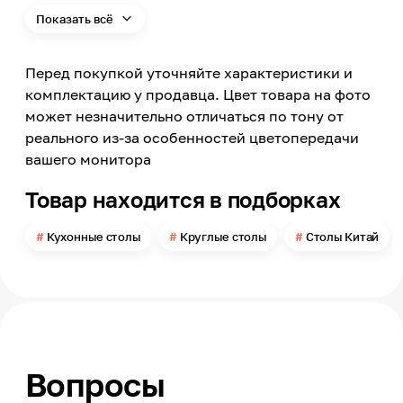
760
Показать всё
По раскладке
Не раскладывается
Перед покупкой уточняйте характеристики и
Глубина
1220
комплектацию у продавца. Цвет товара на фото
может незначительно отличаться по тону от
Форма
Круг
реального из-за особенностей цветопередачи
вашего монитора
Цвет каркаса
Розовое золото, Коричневый
Товар находится в подборках
Цвет
Прозрачный
Кухонные столы
Круглые столы
Столы Китай
Материал каркаса
Металл
Материал
МДФ
Материал столешницы
Стекло
Вопросы
Стекло
Закаленное