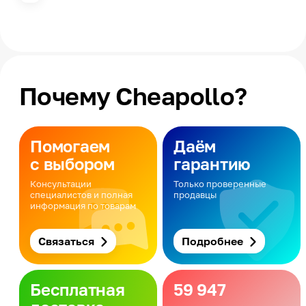
Почему Cheapollo?
Помогаем
Даём
с выбором
гарантию
Консультации
Только проверенные
специалистов и полная
продавцы
информация по товарам
Связаться
Подробнее
Бесплатная
59 947