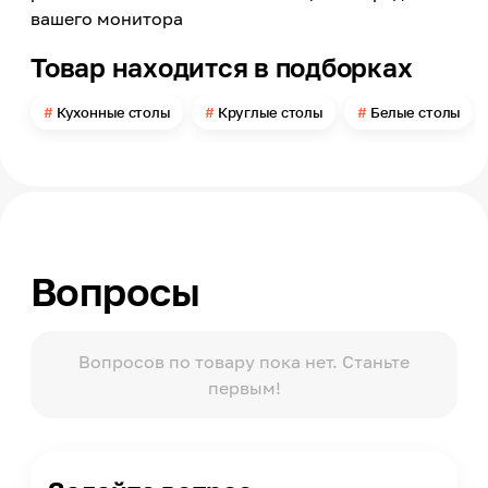
вашего монитора
Цвет
Белый
Товар находится в подборках
Материал каркаса
Хромированный металл
Кухонные столы
Круглые столы
Белые столы
Цвет ножек
Хром
Страна производства
Китай
Вопросы
Вопросов по товару пока нет. Станьте
первым!