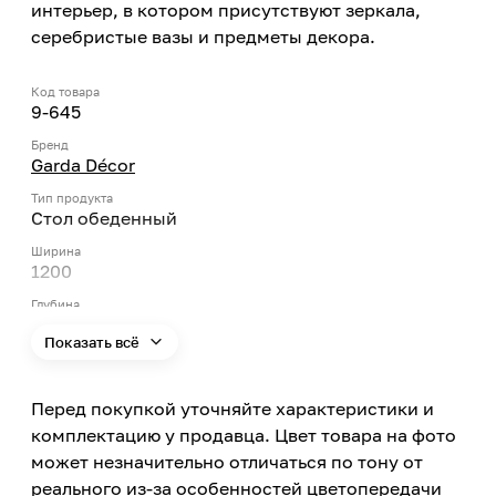
интерьер, в котором присутствуют зеркала,
серебристые вазы и предметы декора.
Код товара
9-645
Бренд
Garda Décor
Тип продукта
Стол обеденный
Ширина
1200
Глубина
1200
Показать всё
Высота
760
Перед покупкой уточняйте характеристики и
Форма
Круг
комплектацию у продавца. Цвет товара на фото
может незначительно отличаться по тону от
Материал
Искусственный мрамор
реального из-за особенностей цветопередачи