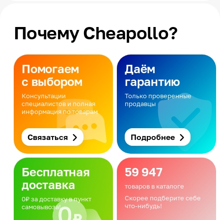
Почему Cheapollo?
Помогаем
Даём
с выбором
гарантию
Консультации
Только проверенные
специалистов и полная
продавцы
информация по товарам
Связаться
Подробнее
Бесплатная
59 947
доставка
товаров в каталоге
Скорее подберите себе
0₽ за доставку в пункт
что-нибудь!
самовывоза!